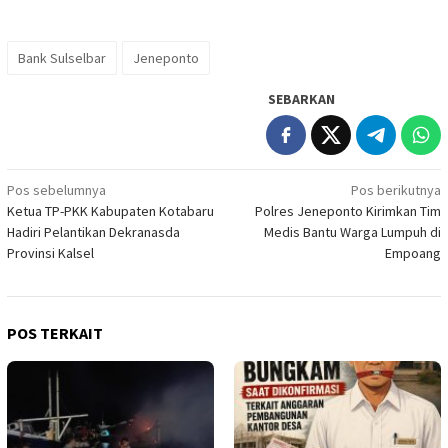
Bank Sulselbar
Jeneponto
SEBARKAN
Navigasi
Pos sebelumnya
Pos berikutnya
Ketua TP-PKK Kabupaten Kotabaru
Polres Jeneponto Kirimkan Tim
pos
Hadiri Pelantikan Dekranasda
Medis Bantu Warga Lumpuh di
Provinsi Kalsel
Empoang
POS TERKAIT