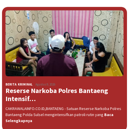
BERITA
,
KRIMINAL
Agustus 9, 2026
Reserse Narkoba Polres Bantaeng
Intensif…
CAKRAWALAINFO.CO.ID,BANTAENG - Satuan Reserse Narkoba Polres
Bantaeng Polda Sulsel mengintensifkan patroli rutin yang
Baca
Selengkapnya