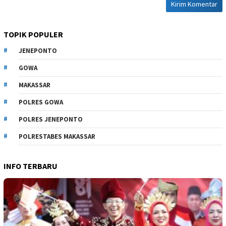
TOPIK POPULER
JENEPONTO
GOWA
MAKASSAR
POLRES GOWA
POLRES JENEPONTO
POLRESTABES MAKASSAR
INFO TERBARU