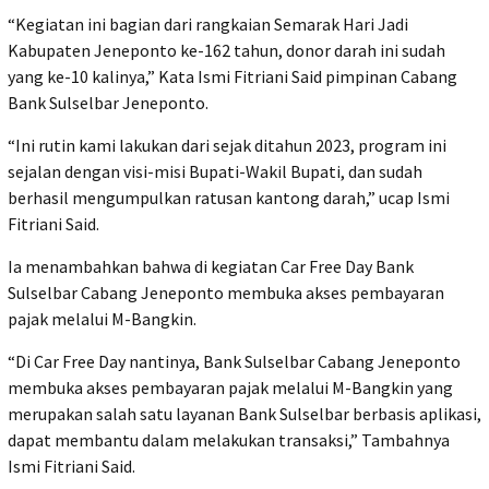
“Kegiatan ini bagian dari rangkaian Semarak Hari Jadi
Kabupaten Jeneponto ke-162 tahun, donor darah ini sudah
yang ke-10 kalinya,” Kata Ismi Fitriani Said pimpinan Cabang
Bank Sulselbar Jeneponto.
“Ini rutin kami lakukan dari sejak ditahun 2023, program ini
sejalan dengan visi-misi Bupati-Wakil Bupati, dan sudah
berhasil mengumpulkan ratusan kantong darah,” ucap Ismi
Fitriani Said.
Ia menambahkan bahwa di kegiatan Car Free Day Bank
Sulselbar Cabang Jeneponto membuka akses pembayaran
pajak melalui M-Bangkin.
“Di Car Free Day nantinya, Bank Sulselbar Cabang Jeneponto
membuka akses pembayaran pajak melalui M-Bangkin yang
merupakan salah satu layanan Bank Sulselbar berbasis aplikasi,
dapat membantu dalam melakukan transaksi,” Tambahnya
Ismi Fitriani Said.