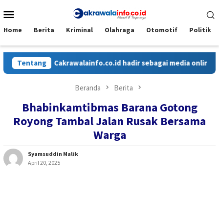
Loncat
Menu
ke
Mobile
konten
Home
Berita
Kriminal
Olahraga
Otomotif
Politik
Tentang
Cakrawalainfo.co.id hadir sebagai media online yang m
Beranda
Berita
Bhabinkamtibmas Barana Gotong
Royong Tambal Jalan Rusak Bersama
Warga
Syamsuddin Malik
April 20, 2025