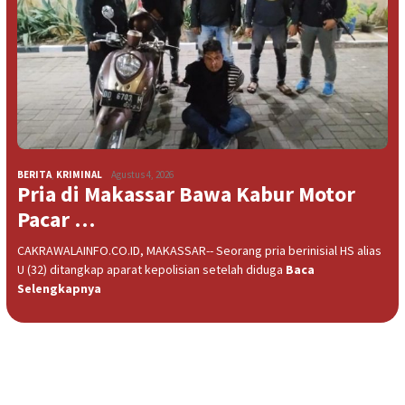
BERITA
,
KRIMINAL
Agustus 4, 2026
Pria di Makassar Bawa Kabur Motor
Pacar …
CAKRAWALAINFO.CO.ID, MAKASSAR-- Seorang pria berinisial HS alias
U (32) ditangkap aparat kepolisian setelah diduga
Baca
Selengkapnya