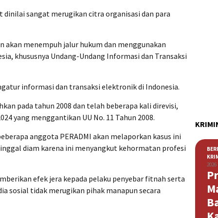
 dinilai sangat merugikan citra organisasi dan para
akan akan menempuh jalur hukum dan menggunakan
esia, khususnya Undang-Undang Informasi dan Transaksi
atur informasi dan transaksi elektronik di Indonesia.
kan pada tahun 2008 dan telah beberapa kali direvisi,
2024 yang menggantikan UU No. 11 Tahun 2008.
KRIMI
beberapa anggota PERADMI akan melaporkan kasus ini
 tinggal diam karena ini menyangkut kehormatan profesi
BER
KRI
2026
Pr
berikan efek jera kepada pelaku penyebar fitnah serta
M
 sosial tidak merugikan pihak manapun secara
B
K