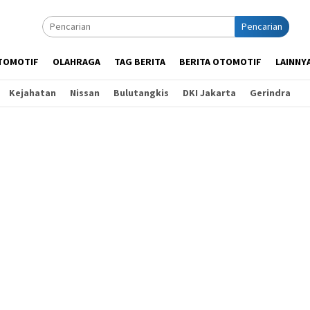
Pencarian
TOMOTIF
OLAHRAGA
TAG BERITA
BERITA OTOMOTIF
LAINNY
Kejahatan
Nissan
Bulutangkis
DKI Jakarta
Gerindra