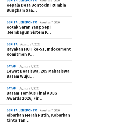
BERITA
,
JENEPONTO
Agustus 8, 2026
Kepala Desa Bontocini Rumbia
Bungkam Saa…
BERITA
,
JENEPONTO
Agustus 7, 2026
Kotak Saran Yang Sepi
.Membagun Sistem P…
BERITA
Agustus 7, 2026
Rayakan HUT ke-51, Indocement
Komitmen P…
BATAM
Agustus 7, 2026
Lewat Beasiswa, 205 Mahasiswa
Batam Wuju…
BATAM
Agustus 7, 2026
Batam Tembus Final ADLG
Awards 2026, Fir…
BERITA
,
JENEPONTO
Agustus 7, 2026
Kibarkan Merah Putih, Kobarkan
Cinta Tan…