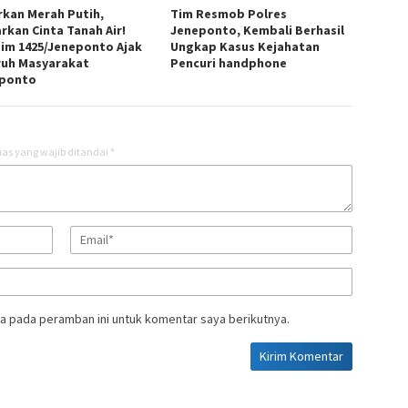
rkan Merah Putih,
Tim Resmob Polres
rkan Cinta Tanah Air!
Jeneponto, Kembali Berhasil
im 1425/Jeneponto Ajak
Ungkap Kasus Kejahatan
ruh Masyarakat
Pencuri handphone
ponto
as yang wajib ditandai
*
a pada peramban ini untuk komentar saya berikutnya.