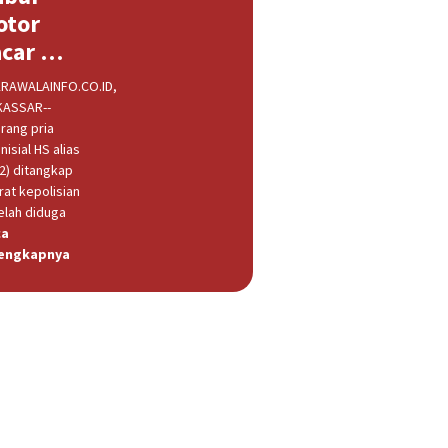
otor
acar …
RAWALAINFO.CO.ID,
ASSAR--
rang pria
nisial HS alias
32) ditangkap
rat kepolisian
elah diduga
ca
engkapnya