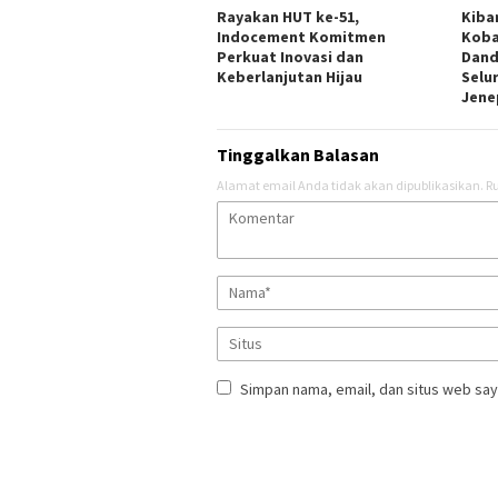
Rayakan HUT ke-51,
Kiba
Indocement Komitmen
Koba
Perkuat Inovasi dan
Dand
Keberlanjutan Hijau
Selu
Jene
Tinggalkan Balasan
Alamat email Anda tidak akan dipublikasikan.
Ru
Simpan nama, email, dan situs web say