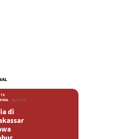
NAL
ITA
,
MINAL
Agustus 4,
ia di
akassar
awa
abur