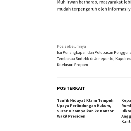
Muh Irwan berharap, masyarakat leb
mudah terpengaruh oleh informasi ya
Navigasi
Pos sebelumnya
Isu Penangkapan dan Pelepasan Penggun
pos
Tembakau Sintetik di Jeneponto, Kapolre
Ditelusuri Propam
POS TERKAIT
Taufik Hidayat Klaim Tempuh
Kepa
Upaya Perlindungan Hukum,
Rumb
Surat Disampaikan ke Kantor
Diko
Wakil Presiden
Angg
Kant