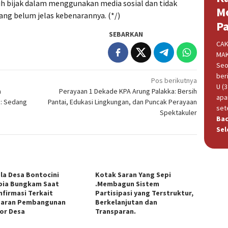
ih bijak dalam menggunakan media sosial dan tidak
M
ng belum jelas kebenarannya. (*/)
P
SEBARKAN
CAK
MAK
Seo
beri
Pos berikutnya
U (
a
Perayaan 1 Dekade KPA Arung Palakka: Bersih
apa
s: Sedang
Pantai, Edukasi Lingkungan, dan Puncak Perayaan
set
Spektakuler
Ba
Sel
la Desa Bontocini
Kotak Saran Yang Sepi
ia Bungkam Saat
.Membagun Sistem
nfirmasi Terkait
Partisipasi yang Terstruktur,
aran Pembangunan
Berkelanjutan dan
or Desa
Transparan.