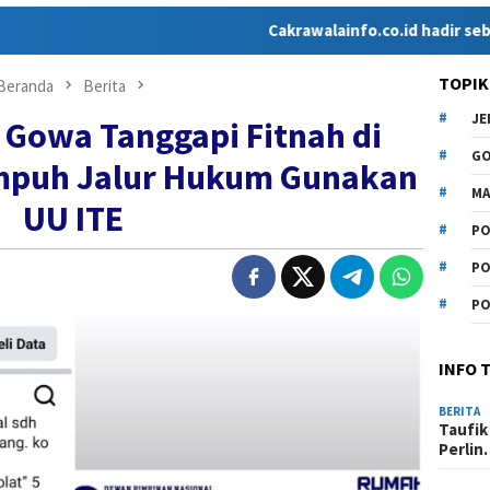
Cakrawalainfo.co.id hadir sebagai medi
TOPIK
Beranda
Berita
J
Gowa Tanggapi Fitnah di
G
mpuh Jalur Hukum Gunakan
MA
UU ITE
PO
PO
PO
INFO 
BERITA
Taufik
Perli