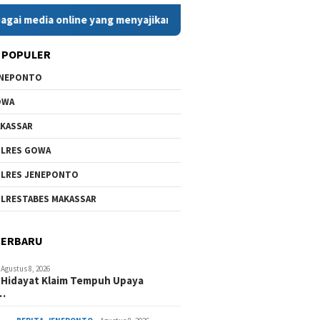
a online yang menyajikan berita cepat, faktual, dan berimbang.
 POPULER
ENEPONTO
OWA
KASSAR
LRES GOWA
LRES JENEPONTO
LRESTABES MAKASSAR
TERBARU
Agustus 8, 2026
 Hidayat Klaim Tempuh Upaya
n…