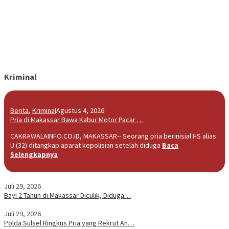
Kriminal
Berita
,
Kriminal
Agustus 4, 2026
Pria di Makassar Bawa Kabur Motor Pacar …
CAKRAWALAINFO.CO.ID, MAKASSAR-- Seorang pria berinisial HS alias
U (32) ditangkap aparat kepolisian setelah diduga
Baca
Selengkapnya
Juli 29, 2026
Bayi 2 Tahun di Makassar Diculik, Diduga…
Juli 29, 2026
Polda Sulsel Ringkus Pria yang Rekrut An…