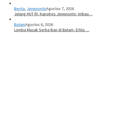
Berita
,
Jeneponto
Agustus 7, 2026
Jelang HUT RI, Kapolres Jeneponto, Imbau…
Batam
Agustus 6, 2026
Lomba Masak Serba Ikan di Batam, Erlita …