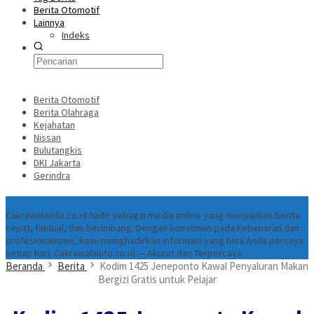
Berita Otomotif
Lainnya
Indeks
Berita Otomotif
Berita Olahraga
Kejahatan
Nissan
Bulutangkis
DKI Jakarta
Gerindra
Tentang
Cakrawalainfo.co.id hadir sebagai media online yang menyajikan berita
cepat, faktual, dan berimbang. Dengan komitmen pada kebenaran dan
profesionalisme, kami menghadirkan informasi yang bisa Anda percaya
setiap hari. Cakrawalainfo.co.id — Akurat dan Terpercaya.
Beranda
Berita
Kodim 1425 Jeneponto Kawal Penyaluran Makan
Bergizi Gratis untuk Pelajar