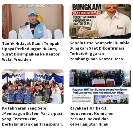
Kepala Desa Bontocini Rumbia
Taufik Hidayat Klaim Tempuh
Bungkam Saat Dikonfirmasi
Upaya Perlindungan Hukum,
Terkait Anggaran
Surat Disampaikan ke Kantor
Pembangunan Kantor Desa
Wakil Presiden
Kotak Saran Yang Sepi
Rayakan HUT ke-51,
.Membagun Sistem Partisipasi
Indocement Komitmen
yang Terstruktur,
Perkuat Inovasi dan
Berkelanjutan dan Transparan.
Keberlanjutan Hijau