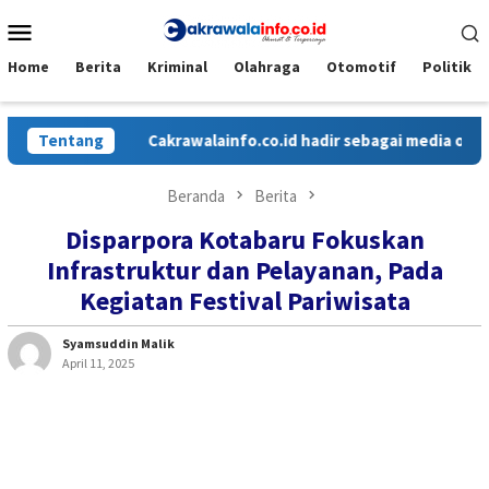
Loncat
Menu
ke
Mobile
konten
Home
Berita
Kriminal
Olahraga
Otomotif
Politik
Tentang
Cakrawalainfo.co.id hadir sebagai media online y
Beranda
Berita
Disparpora Kotabaru Fokuskan
Infrastruktur dan Pelayanan, Pada
Kegiatan Festival Pariwisata
Syamsuddin Malik
April 11, 2025