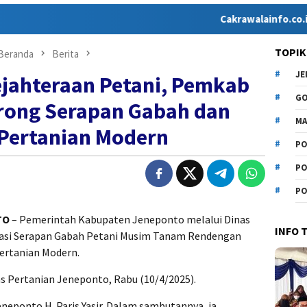
Cakrawalainfo.co.id hadir s
TOPIK
Beranda
Berita
J
jahteraan Petani, Pemkab
G
rong Serapan Gabah dan
MA
 Pertanian Modern
PO
PO
PO
TO
– Pemerintah Kabupaten Jeneponto melalui Dinas
INFO 
asi Serapan Gabah Petani Musim Tanam Rendengan
Pertanian Modern.
as Pertanian Jeneponto, Rabu (10/4/2025).
neponto H. Paris Yasir. Dalam sambutannya, ia