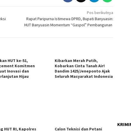
Pos berikutnya
eksi
Rapat Paripurna Istimewa DPRD, Bupati Banyuasin:
HUT Banyuasin Momentum “Gaspol” Pembangunan
kan HUT ke-51,
Kibarkan Merah Putih,
cement Komitmen
Kobarkan Cinta Tanah Air!
uat Inovasi dan
Dandim 1425/Jeneponto Ajak
rlanjutan Hijau
Seluruh Masyarakat Indonesia
KRIMI
ng HUT RI, Kapolres
Calon Teknisi dan Petani