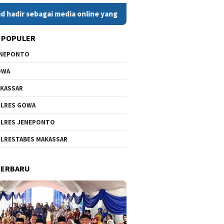
ebagai media online yang menyajikan berita cepat, faktual, dan 
 POPULER
ENEPONTO
OWA
KASSAR
LRES GOWA
LRES JENEPONTO
LRESTABES MAKASSAR
TERBARU