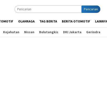
Pencarian
TOMOTIF
OLAHRAGA
TAG BERITA
BERITA OTOMOTIF
LAINNY
Kejahatan
Nissan
Bulutangkis
DKI Jakarta
Gerindra