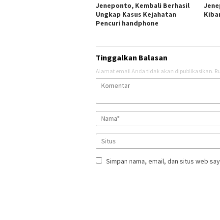
Jeneponto, Kembali Berhasil
Jene
Ungkap Kasus Kejahatan
Kiba
Pencuri handphone
Tinggalkan Balasan
Alamat email Anda tidak akan dipublikasikan.
Ru
Simpan nama, email, dan situs web say