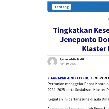
Tentang
Tingkatkan Kese
Jeneponto Do
Klaster
Syamsuddin Malik
April 10, 2025
CAKRAWALAINFO.CO.ID
, JENEPON
Pertanian menggelar Rapat Koordin
2024–2025 serta Sosialisasi Klaster 
Kegiatan ini berlangsung di aula Din
Acara dibuka langsung oleh Bupati Je