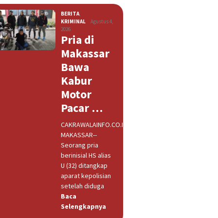
BERITA
,
KRIMINAL
Agustus 4,
2026
Pria di
Makassar
Bawa
Kabur
Motor
Pacar …
CAKRAWALAINFO.CO.ID,
MAKASSAR--
Seorang pria
berinisial HS alias
U (32) ditangkap
aparat kepolisian
setelah diduga
Baca
Selengkapnya