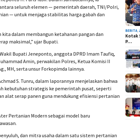
ntara seluruh elemen — pemerintah daerah, TNI/Polri,
anian — untuk menjaga stabilitas harga gabah dan
BERITA
,
san kita dalam membangun ketahanan pangan dan
Kotak 
P…
rap maksimal,” ujar Bupati.
t Wakil Bupati Jeneponto, anggota DPRD Imam Taufiq,
uhammad Amin, perwakilan Polres, Ketua Komisi II
g., MH, serta unsur Forkopimda lainnya.
Achmad S. Tunru, dalam laporannya menjelaskan bahwa
h kebutuhan strategis ke pemerintah pusat, seperti
dan alat serap panen guna mendukung efisiensi pertanian
ter Pertanian Modern sebagai model baru
awasan.
penyuluh, dan mitra usaha dalam satu sistem pertanian