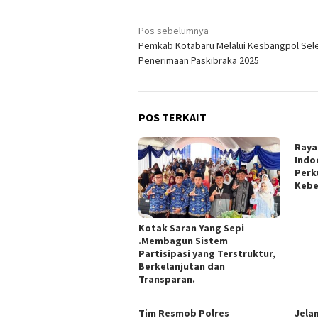
Navigasi
Pos sebelumnya
Pemkab Kotabaru Melalui Kesbangpol Sel
pos
Penerimaan Paskibraka 2025
POS TERKAIT
Raya
Indo
Perk
Kebe
Kotak Saran Yang Sepi
.Membagun Sistem
Partisipasi yang Terstruktur,
Berkelanjutan dan
Transparan.
Tim Resmob Polres
Jela