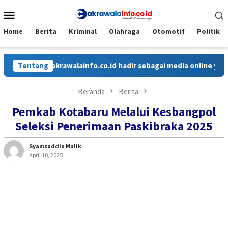
Loncat
Menu
ke
Mobile
konten
Home
Berita
Kriminal
Olahraga
Otomotif
Politik
Tentang
Cakrawalainfo.co.id hadir sebagai media online yang menya
Beranda
Berita
Pemkab Kotabaru Melalui Kesbangpol
Seleksi Penerimaan Paskibraka 2025
Syamsuddin Malik
April 10, 2025