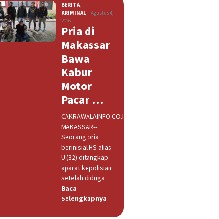
BERITA
,
KRIMINAL
Agustus 4,
2026
Pria di
Makassar
Bawa
Kabur
Motor
Pacar …
CAKRAWALAINFO.CO.ID,
MAKASSAR--
Seorang pria
berinisial HS alias
U (32) ditangkap
aparat kepolisian
setelah diduga
Baca
Selengkapnya