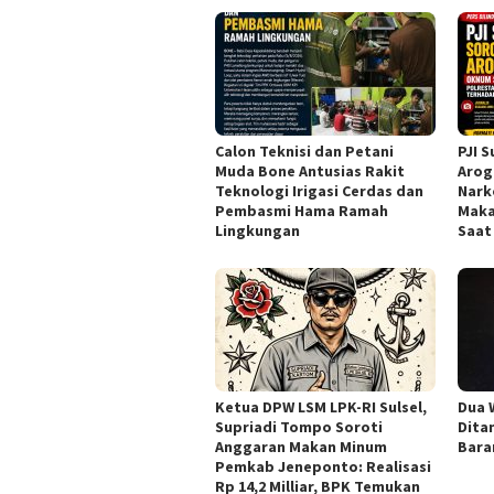
Calon Teknisi dan Petani
PJI 
Muda Bone Antusias Rakit
Arog
Teknologi Irigasi Cerdas dan
Nark
Pembasmi Hama Ramah
Maka
Lingkungan
Saat
Ketua DPW LSM LPK-RI Sulsel,
Dua 
Supriadi Tompo Soroti
Dita
Anggaran Makan Minum
Bara
Pemkab Jeneponto: Realisasi
Rp 14,2 Milliar, BPK Temukan