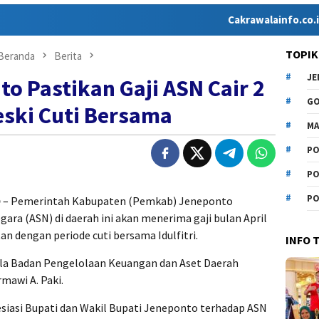
Cakrawalainfo.co.id hadir
TOPIK
Beranda
Berita
J
o Pastikan Gaji ASN Cair 2
G
eski Cuti Bersama
MA
PO
PO
PO
O
– Pemerintah Kabupaten (Pemkab) Jeneponto
ara (ASN) di daerah ini akan menerima gaji bulan April
an dengan periode cuti bersama Idulfitri.
INFO 
ala Badan Pengelolaan Keuangan dan Aset Daerah
mawi A. Paki.
siasi Bupati dan Wakil Bupati Jeneponto terhadap ASN