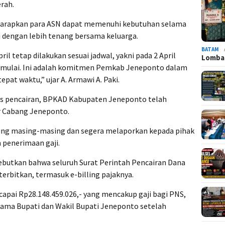
rah.
diharapkan para ASN dapat memenuhi kebutuhan selama
ri dengan lebih tenang bersama keluarga.
BATAM
il tetap dilakukan sesuai jadwal, yakni pada 2 April
Lomba 
dimulai. Ini adalah komitmen Pemkab Jeneponto dalam
at waktu,” ujar A. Armawi A. Paki.
s pencairan, BPKAD Kabupaten Jeneponto telah
r Cabang Jeneponto.
ng masing-masing dan segera melaporkan kepada pihak
 penerimaan gaji.
utkan bahwa seluruh Surat Perintah Pencairan Dana
iterbitkan, termasuk e-billing pajaknya.
apai Rp28.148.459.026,- yang mencakup gaji bagi PNS,
tama Bupati dan Wakil Bupati Jeneponto setelah