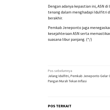
Dengan adanya kepastian ini, ASN d
tenang dalam menghadapi Idulfitri d
berakhir.
Pemkab Jeneponto juga menegaskan
kesejahteraan ASN serta memastikan
suasana libur panjang. (*/)
Navigasi
Pos sebelumnya
Jelang Idulfitri, Pemkab Jeneponto Gelar
pos
Pangan Murah Tekan Inflasi
POS TERKAIT