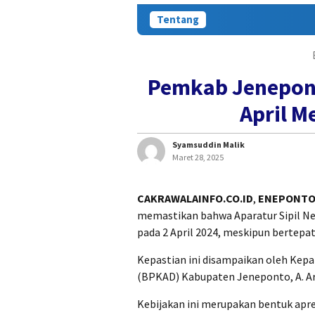
Tentang
Pemkab Jenepont
April M
Syamsuddin Malik
Maret 28, 2025
CAKRAWALAINFO.CO.ID
,
ENEPONT
memastikan bahwa Aparatur Sipil Neg
pada 2 April 2024, meskipun bertepat
Kepastian ini disampaikan oleh Kep
(BPKAD) Kabupaten Jeneponto, A. Ar
Kebijakan ini merupakan bentuk apre