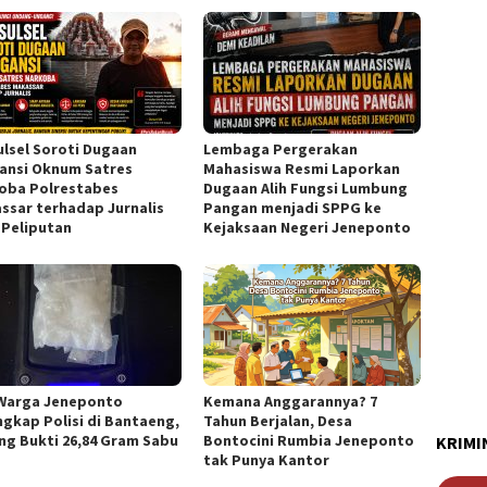
Sulsel Soroti Dugaan
Lembaga Pergerakan
ansi Oknum Satres
Mahasiswa Resmi Laporkan
oba Polrestabes
Dugaan Alih Fungsi Lumbung
ssar terhadap Jurnalis
Pangan menjadi SPPG ke
 Peliputan
Kejaksaan Negeri Jeneponto
Warga Jeneponto
Kemana Anggarannya? 7
ngkap Polisi di Bantaeng,
Tahun Berjalan, Desa
ng Bukti 26,84 Gram Sabu
Bontocini Rumbia Jeneponto
KRIMI
tak Punya Kantor