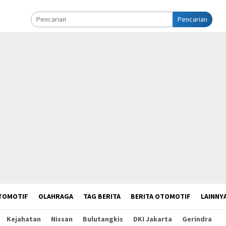
Pencarian
TOMOTIF
OLAHRAGA
TAG BERITA
BERITA OTOMOTIF
LAINNY
Kejahatan
Nissan
Bulutangkis
DKI Jakarta
Gerindra