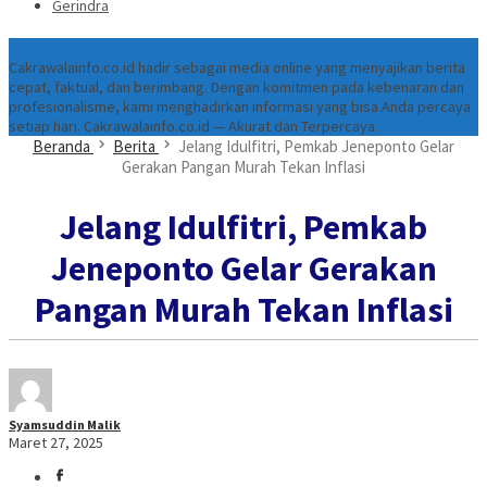
Gerindra
Tentang
Cakrawalainfo.co.id hadir sebagai media online yang menyajikan berita
cepat, faktual, dan berimbang. Dengan komitmen pada kebenaran dan
profesionalisme, kami menghadirkan informasi yang bisa Anda percaya
setiap hari. Cakrawalainfo.co.id — Akurat dan Terpercaya.
Beranda
Berita
Jelang Idulfitri, Pemkab Jeneponto Gelar
Gerakan Pangan Murah Tekan Inflasi
Jelang Idulfitri, Pemkab
Jeneponto Gelar Gerakan
Pangan Murah Tekan Inflasi
Syamsuddin Malik
Maret 27, 2025