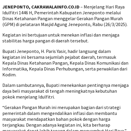
JENEPONTO, CAKRAWALAINFO.CO.ID
– Menjelang Hari Raya
Idulfitri 1446 H, Pemerintah Kabupaten Jeneponto melalui
Dinas Ketahanan Pangan menggelar Gerakan Pangan Murah
(GPM) di pelataran Masjid Agung Jeneponto, Rabu (26/3/2025).
Kegiatan ini bertujuan untuk menekan inflasi dan menjaga
stabilitas harga pangan di daerah tersebut.
Bupati Jeneponto, H. Paris Yasir, hadir langsung dalam
kegiatan ini bersama sejumlah pejabat daerah, termasuk
Kepala Dinas Ketahanan Pangan, Kepala Dinas Komunikasi dan
Informatika, Kepala Dinas Perhubungan, serta perwakilan dari
Kodim.
Dalam sambutannya, Bupati menekankan pentingnya menjaga
daya beli masyarakat di tengah meningkatnya kebutuhan
pokok menjelang Idulfitri.
“Gerakan Pangan Murah ini merupakan bagian dari strategi
pemerintah dalam mengendalikan inflasi dan membantu
masyarakat mendapatkan bahan pokok dengan harga
terjangkau. Dengan adanya kegiatan ini, kita berharap
masyarakat dapat lebih tenang dalam menyambut Hari Raya,”