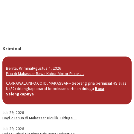
Kriminal
Berita
,
Kriminal
Agustus 4, 2026
Pria di Makassar Bawa Kabur Motor Pacar …
CAKRAWALAINFO.CO.ID, MAKASSAR-- Seorang pria berinisial HS alias
U (32) ditangkap aparat kepolisian setelah diduga
Baca
Selengkapnya
Juli 29, 2026
Bayi 2 Tahun di Makassar Diculik, Diduga…
Juli 29, 2026
Polda Sulsel Ringkus Pria yang Rekrut An…