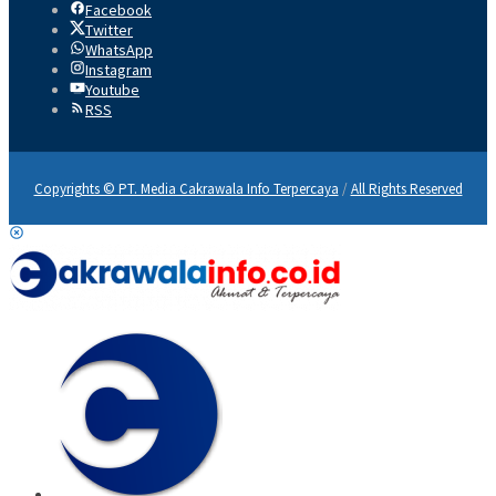
Facebook
Twitter
WhatsApp
Instagram
Youtube
RSS
Copyrights © PT. Media Cakrawala Info Terpercaya
/
All Rights Reserved