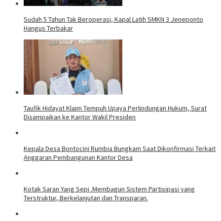
Sudah 5 Tahun Tak Beroperasi, Kapal Latih SMKN 3 Jeneponto
Hangus Terbakar
Taufik Hidayat Klaim Tempuh Upaya Perlindungan Hukum, Surat
Disampaikan ke Kantor Wakil Presiden
Kepala Desa Bontocini Rumbia Bungkam Saat Dikonfirmasi Terkait
Anggaran Pembangunan Kantor Desa
Kotak Saran Yang Sepi .Membagun Sistem Partisipasi yang
Terstruktur, Berkelanjutan dan Transparan.