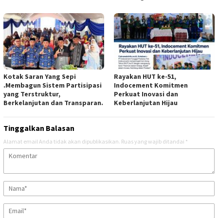
Kotak Saran Yang Sepi
Rayakan HUT ke-51,
.Membagun Sistem Partisipasi
Indocement Komitmen
yang Terstruktur,
Perkuat Inovasi dan
Berkelanjutan dan Transparan.
Keberlanjutan Hijau
Tinggalkan Balasan
Alamat email Anda tidak akan dipublikasikan.
Ruas yang wajib ditandai
*