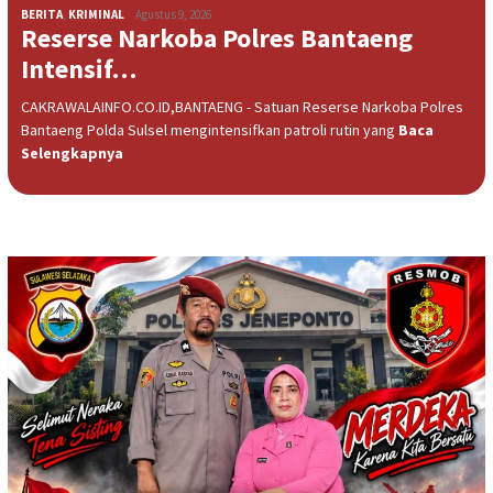
BERITA
,
KRIMINAL
Agustus 9, 2026
Reserse Narkoba Polres Bantaeng
Intensif…
CAKRAWALAINFO.CO.ID,BANTAENG - Satuan Reserse Narkoba Polres
Bantaeng Polda Sulsel mengintensifkan patroli rutin yang
Baca
Selengkapnya