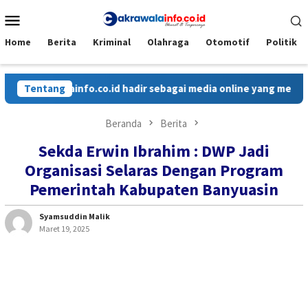
Loncat
Menu
ke
Mobile
konten
Home
Berita
Kriminal
Olahraga
Otomotif
Politik
info.co.id hadir sebagai media online yang menyajikan berita c
Tentang
Beranda
Berita
Sekda Erwin Ibrahim : DWP Jadi
Organisasi Selaras Dengan Program
Pemerintah Kabupaten Banyuasin
Syamsuddin Malik
Maret 19, 2025