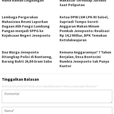
Hama Ramah Lingkungan
Makassar terhadap Jurnalis
Saat Peliputan
Lembaga Pergerakan
Ketua DPW LSM LPK-RI Sulsel,
Mahasiswa Resmi Laporkan
Supriadi Tompo Soroti
Dugaan Alih Fungsi Lumbung
Anggaran Makan Minum
Pangan menjadi SPPG ke
Pemkab Jeneponto: Realisasi
Kejaksaan Negeri Jeneponto
Rp 14,2 Milliar, BPK Temukan
Ketidakwajaran
Dua Warga Jeneponto
Kemana Anggarannya? 7 Tahun
Ditangkap Polisi di Bantaeng,
Berjalan, Desa Bontocini
Barang Bukti 26,84 Gram Sabu
Rumbia Jeneponto tak Punya
Kantor
Tinggalkan Balasan
Alamat email Anda tidak akan dipublikasikan.
Ruas yang wajib ditandai
*