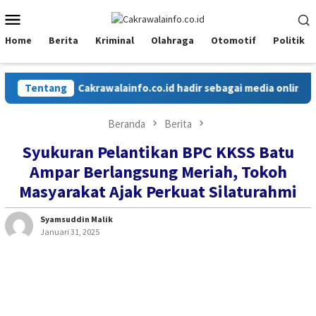
Loncat
Menu
ke
Mobile
konten
Home
Berita
Kriminal
Olahraga
Otomotif
Politik
Tentang
Cakrawalainfo.co.id hadir sebagai media online yan
Beranda
Berita
Syukuran Pelantikan BPC KKSS Batu
Ampar Berlangsung Meriah, Tokoh
Masyarakat Ajak Perkuat Silaturahmi
Syamsuddin Malik
Januari 31, 2025