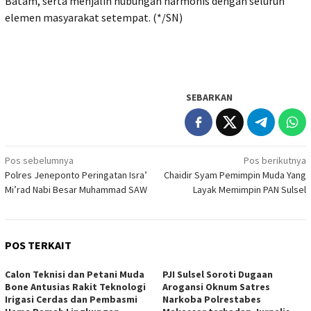
Batam, serta menjalin hubungan harmonis dengan seluruh
elemen masyarakat setempat. (*/SN)
SEBARKAN
Navigasi
Pos sebelumnya
Pos berikutnya
Polres Jeneponto Peringatan Isra’
Chaidir Syam Pemimpin Muda Yang
pos
Mi’rad Nabi Besar Muhammad SAW
Layak Memimpin PAN Sulsel
POS TERKAIT
Calon Teknisi dan Petani Muda
PJI Sulsel Soroti Dugaan
Bone Antusias Rakit Teknologi
Arogansi Oknum Satres
Irigasi Cerdas dan Pembasmi
Narkoba Polrestabes