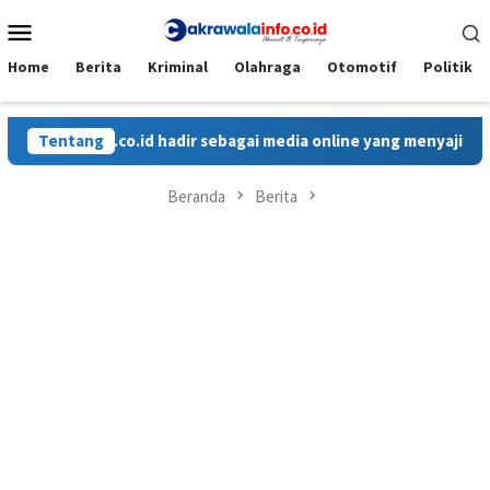
Loncat
Menu
ke
Mobile
konten
Home
Berita
Kriminal
Olahraga
Otomotif
Politik
r sebagai media online yang menyajikan berita cepat, faktual, 
Tentang
Beranda
Berita