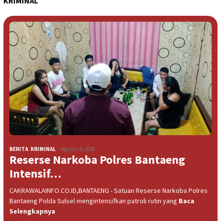
KRIMINAL
BERITA
,
KRIMINAL
Agustus 9, 2026
Reserse Narkoba Polres Bantaeng
Intensif…
CAKRAWALAINFO.CO.ID,BANTAENG - Satuan Reserse Narkoba Polres
Bantaeng Polda Sulsel mengintensifkan patroli rutin yang
Baca
Selengkapnya