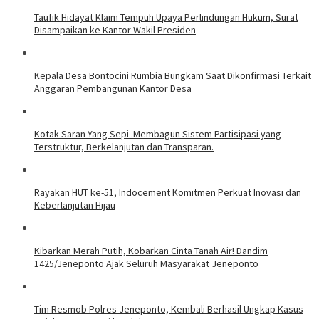
Taufik Hidayat Klaim Tempuh Upaya Perlindungan Hukum, Surat
Disampaikan ke Kantor Wakil Presiden
Kepala Desa Bontocini Rumbia Bungkam Saat Dikonfirmasi Terkait
Anggaran Pembangunan Kantor Desa
Kotak Saran Yang Sepi .Membagun Sistem Partisipasi yang
Terstruktur, Berkelanjutan dan Transparan.
Rayakan HUT ke-51, Indocement Komitmen Perkuat Inovasi dan
Keberlanjutan Hijau
Kibarkan Merah Putih, Kobarkan Cinta Tanah Air! Dandim
1425/Jeneponto Ajak Seluruh Masyarakat Jeneponto
Tim Resmob Polres Jeneponto, Kembali Berhasil Ungkap Kasus