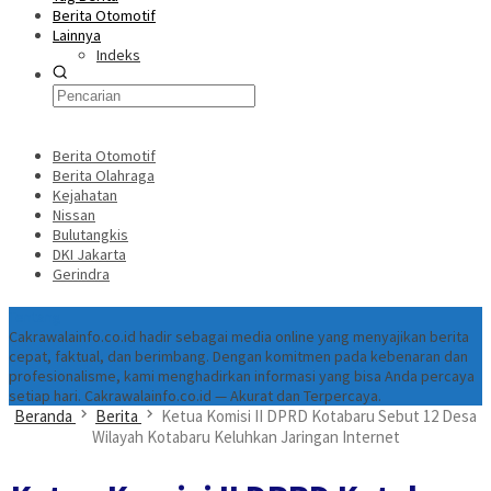
Berita Otomotif
Lainnya
Indeks
Berita Otomotif
Berita Olahraga
Kejahatan
Nissan
Bulutangkis
DKI Jakarta
Gerindra
Tentang
Cakrawalainfo.co.id hadir sebagai media online yang menyajikan berita
cepat, faktual, dan berimbang. Dengan komitmen pada kebenaran dan
profesionalisme, kami menghadirkan informasi yang bisa Anda percaya
setiap hari. Cakrawalainfo.co.id — Akurat dan Terpercaya.
Beranda
Berita
Ketua Komisi II DPRD Kotabaru Sebut 12 Desa
Wilayah Kotabaru Keluhkan Jaringan Internet