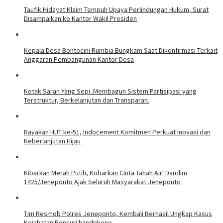
Taufik Hidayat Klaim Tempuh Upaya Perlindungan Hukum, Surat
Disampaikan ke Kantor Wakil Presiden
Kepala Desa Bontocini Rumbia Bungkam Saat Dikonfirmasi Terkait
Anggaran Pembangunan Kantor Desa
Kotak Saran Yang Sepi .Membagun Sistem Partisipasi yang
Terstruktur, Berkelanjutan dan Transparan.
Rayakan HUT ke-51, Indocement Komitmen Perkuat Inovasi dan
Keberlanjutan Hijau
Kibarkan Merah Putih, Kobarkan Cinta Tanah Air! Dandim
1425/Jeneponto Ajak Seluruh Masyarakat Jeneponto
Tim Resmob Polres Jeneponto, Kembali Berhasil Ungkap Kasus
Kejahatan Pencuri handphone