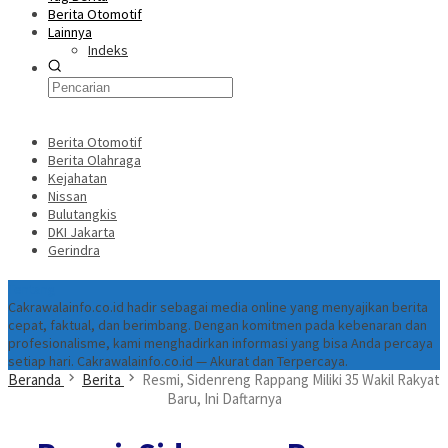
Berita Otomotif
Lainnya
Indeks
Berita Otomotif
Berita Olahraga
Kejahatan
Nissan
Bulutangkis
DKI Jakarta
Gerindra
Tentang
Cakrawalainfo.co.id hadir sebagai media online yang menyajikan berita
cepat, faktual, dan berimbang. Dengan komitmen pada kebenaran dan
profesionalisme, kami menghadirkan informasi yang bisa Anda percaya
setiap hari. Cakrawalainfo.co.id — Akurat dan Terpercaya.
Beranda
Berita
Resmi, Sidenreng Rappang Miliki 35 Wakil Rakyat
Baru, Ini Daftarnya