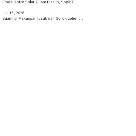
Emosi Antre Solar 7 Jam Disalip, Sopir T…
Juli 15, 2026
Suami di Makassar Tusuk dan Gorok Leher …