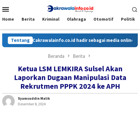
Loncat
Menu
ke
Mobile
konten
Home
Berita
Kriminal
Olahraga
Otomotif
Politik
Tentang
Cakrawalainfo.co.id hadir sebagai media online yang m
Beranda
Berita
Ketua LSM LEMKIRA Sulsel Akan
Laporkan Dugaan Manipulasi Data
Rekrutmen PPPK 2024 ke APH
Syamsuddin Malik
Desember 8, 2024