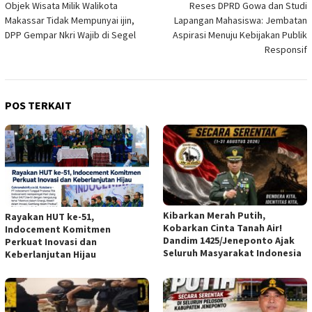
Objek Wisata Milik Walikota
Reses DPRD Gowa dan Studi
pos
Makassar Tidak Mempunyai ijin,
Lapangan Mahasiswa: Jembatan
DPP Gempar Nkri Wajib di Segel
Aspirasi Menuju Kebijakan Publik
Responsif
POS TERKAIT
Kibarkan Merah Putih,
Rayakan HUT ke-51,
Kobarkan Cinta Tanah Air!
Indocement Komitmen
Dandim 1425/Jeneponto Ajak
Perkuat Inovasi dan
Seluruh Masyarakat Indonesia
Keberlanjutan Hijau