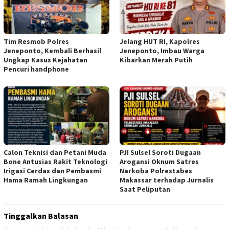
Tim Resmob Polres
Jelang HUT RI, Kapolres
Jeneponto, Kembali Berhasil
Jeneponto, Imbau Warga
Ungkap Kasus Kejahatan
Kibarkan Merah Putih
Pencuri handphone
Calon Teknisi dan Petani Muda
PJI Sulsel Soroti Dugaan
Bone Antusias Rakit Teknologi
Arogansi Oknum Satres
Irigasi Cerdas dan Pembasmi
Narkoba Polrestabes
Hama Ramah Lingkungan
Makassar terhadap Jurnalis
Saat Peliputan
Tinggalkan Balasan