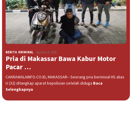
BERITA
,
KRIMINAL
Agustus 4, 2026
Pria di Makassar Bawa Kabur Motor
Pacar …
CAKRAWALAINFO.CO.ID, MAKASSAR-- Seorang pria berinisial HS alias
U (32) ditangkap aparat kepolisian setelah diduga
Baca
Selengkapnya