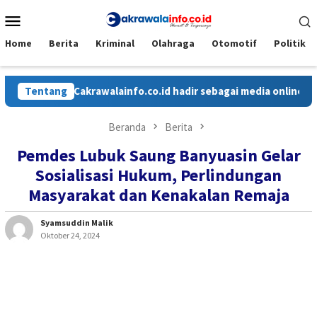
Loncat
Menu
ke
Mobile
konten
Home
Berita
Kriminal
Olahraga
Otomotif
Politik
Tentang
Cakrawalainfo.co.id hadir sebagai media online yang men
Beranda
Berita
Pemdes Lubuk Saung Banyuasin Gelar
Sosialisasi Hukum, Perlindungan
Masyarakat dan Kenakalan Remaja
Syamsuddin Malik
Oktober 24, 2024