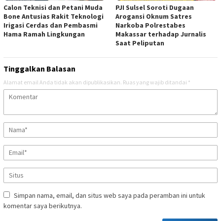
Calon Teknisi dan Petani Muda
PJI Sulsel Soroti Dugaan
Bone Antusias Rakit Teknologi
Arogansi Oknum Satres
Irigasi Cerdas dan Pembasmi
Narkoba Polrestabes
Hama Ramah Lingkungan
Makassar terhadap Jurnalis
Saat Peliputan
Tinggalkan Balasan
Alamat email Anda tidak akan dipublikasikan.
Ruas yang wajib ditandai
*
Simpan nama, email, dan situs web saya pada peramban ini untuk
komentar saya berikutnya.