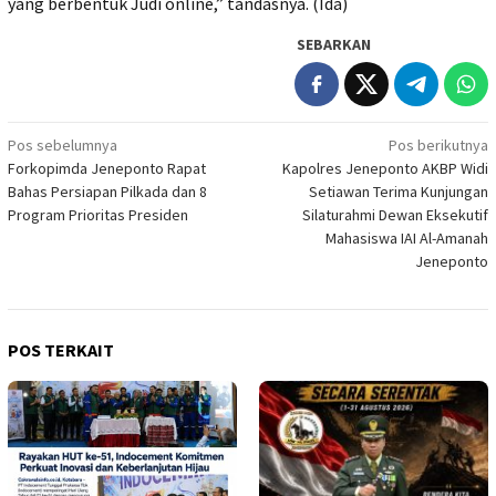
yang berbentuk Judi online,” tandasnya. (Ida)
SEBARKAN
Navigasi
Pos sebelumnya
Pos berikutnya
Forkopimda Jeneponto Rapat
Kapolres Jeneponto AKBP Widi
pos
Bahas Persiapan Pilkada dan 8
Setiawan Terima Kunjungan
Program Prioritas Presiden
Silaturahmi Dewan Eksekutif
Mahasiswa IAI Al-Amanah
Jeneponto
POS TERKAIT