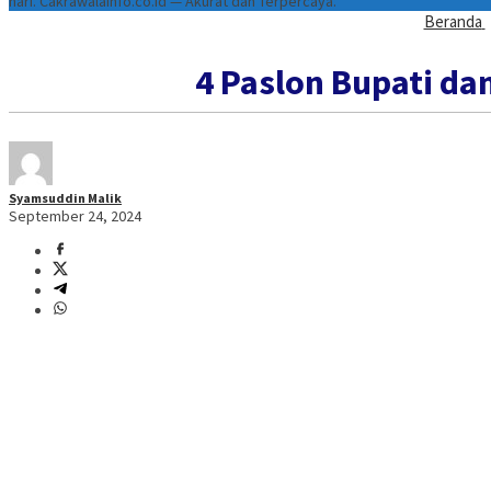
hari. Cakrawalainfo.co.id — Akurat dan Terpercaya.
Beranda
4 Paslon Bupati d
Syamsuddin Malik
September 24, 2024