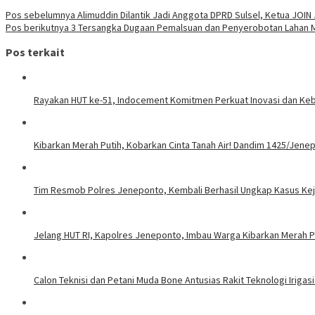
Pos sebelumnya
Alimuddin Dilantik Jadi Anggota DPRD Sulsel, Ketua JO
Pos berikutnya
3 Tersangka Dugaan Pemalsuan dan Penyerobotan Lahan Mi
Pos terkait
Rayakan HUT ke-51, Indocement Komitmen Perkuat Inovasi dan Kebe
Kibarkan Merah Putih, Kobarkan Cinta Tanah Air! Dandim 1425/Jene
Tim Resmob Polres Jeneponto, Kembali Berhasil Ungkap Kasus Ke
Jelang HUT RI, Kapolres Jeneponto, Imbau Warga Kibarkan Merah P
Calon Teknisi dan Petani Muda Bone Antusias Rakit Teknologi Iri