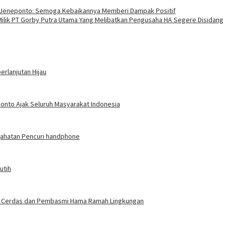
IN Jeneponto: Semoga Kebaikannya Memberi Dampak Positif
lik PT Gorby Putra Utama Yang Melibatkan Pengusaha HA Segere Disidang
rlanjutan Hijau
ponto Ajak Seluruh Masyarakat Indonesia
jahatan Pencuri handphone
utih
gasi Cerdas dan Pembasmi Hama Ramah Lingkungan