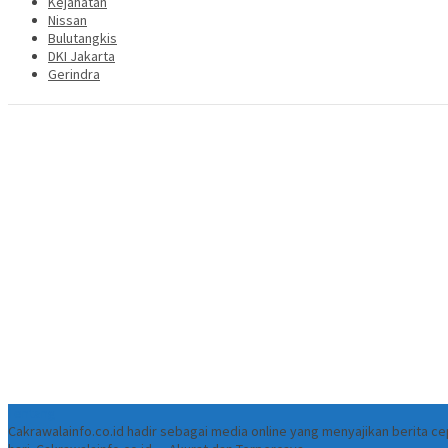
Kejahatan
Nissan
Bulutangkis
DKI Jakarta
Gerindra
Tentang
Cakrawalainfo.co.id hadir sebagai media online yang menyajikan berita 