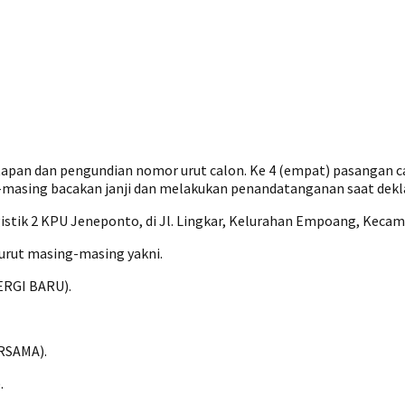
pan dan pengundian nomor urut calon. Ke 4 (empat) pasangan ca
g-masing bacakan janji dan melakukan penandatanganan saat dek
istik 2 KPU Jeneponto, di Jl. Lingkar, Kelurahan Empoang, Keca
urut masing-masing yakni.
NERGI BARU).
ERSAMA).
.