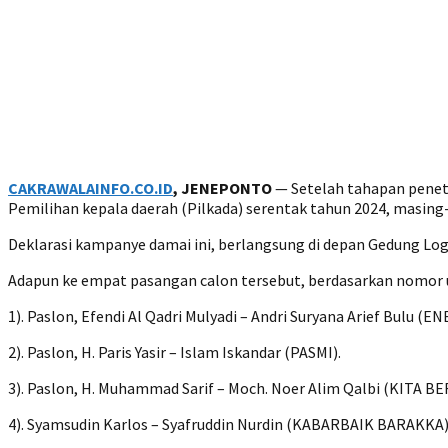
CAKRAWALAINFO.CO.ID
, JENEPONTO
— Setelah tahapan peneta
Pemilihan kepala daerah (Pilkada) serentak tahun 2024, masin
Deklarasi kampanye damai ini, berlangsung di depan Gedung Log
Adapun ke empat pasangan calon tersebut, berdasarkan nomor 
1). Paslon, Efendi Al Qadri Mulyadi – Andri Suryana Arief Bulu (E
2). Paslon, H. Paris Yasir – Islam Iskandar (PASMI).
3). Paslon, H. Muhammad Sarif – Moch. Noer Alim Qalbi (KITA B
4). Syamsudin Karlos – Syafruddin Nurdin (KABARBAIK BARAKKA)