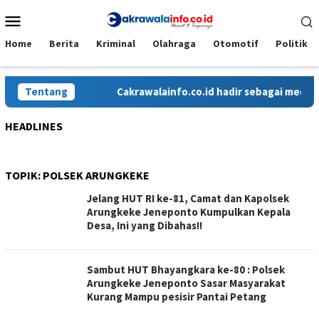
Loncat
Menu
ke
Mobile
konten
Home
Berita
Kriminal
Olahraga
Otomotif
Politik
Tentang
Cakrawalainfo.co.id hadir sebagai media o
HEADLINES
TOPIK:
POLSEK ARUNGKEKE
Jelang HUT RI ke-81, Camat dan Kapolsek
Arungkeke Jeneponto Kumpulkan Kepala
Desa, Ini yang Dibahas!!
Sambut HUT Bhayangkara ke-80 : Polsek
Arungkeke Jeneponto Sasar Masyarakat
Kurang Mampu pesisir Pantai Petang