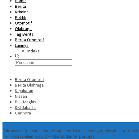
Home
Berita
Kriminal
Politik
Otomotif
Olahraga
Tag Berita
Berita Otomotif
Lainnya
Indeks
Berita Otomotif
Berita Olahraga
Kejahatan
Nissan
Bulutangkis
DKI Jakarta
Gerindra
Tentang
Cakrawalainfo.co.id hadir sebagai media online yang menyajikan berita 
hari. Cakrawalainfo.co.id — Akurat dan Terpercaya.