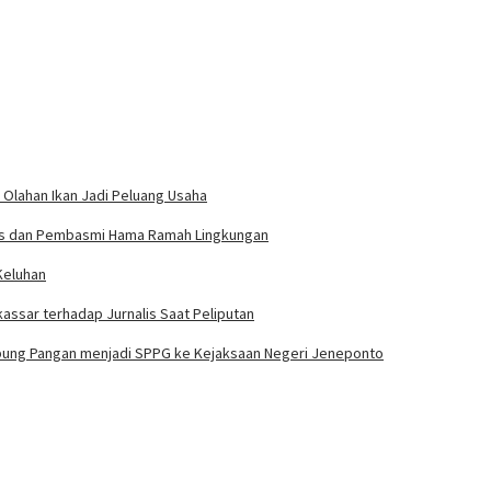
 Olahan Ikan Jadi Peluang Usaha
rdas dan Pembasmi Hama Ramah Lingkungan
Keluhan
assar terhadap Jurnalis Saat Peliputan
bung Pangan menjadi SPPG ke Kejaksaan Negeri Jeneponto