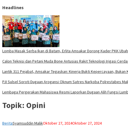
Headlines
Lomba Masak Serba Ikan di Batam, Erlita Amsakar Dorong Kader PKK Ubah
Calon Teknisi dan Petani Muda Bone Antusias Rakit Teknologi Irigasi Ce
Lantik 311 Pejabat, Amsakar Tegaskan: Kinerja Bukti Kepercayaan, Bukan 
PJI Sulsel Soroti Dugaan Arogansi Oknum Satres Narkoba Polrestabes Mak
Lembaga Pergerakan Mahasiswa Resmi Laporkan Dugaan Alih Fungsi Lum
Topik:
Opini
Berita
Syamsuddin Malik
Oktober 27, 2024
Oktober 27, 2024