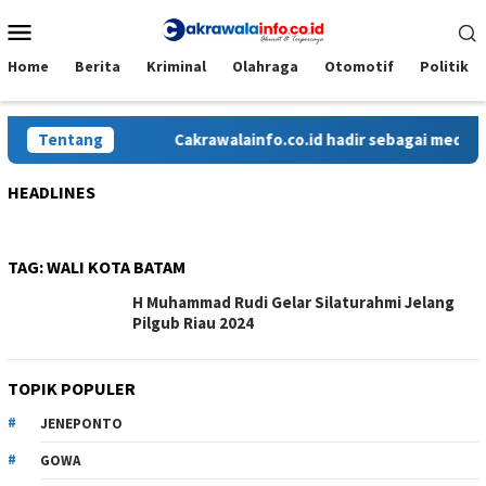
Loncat
Menu
ke
Mobile
konten
Home
Berita
Kriminal
Olahraga
Otomotif
Politik
Tentang
Cakrawalainfo.co.id hadir sebagai media onl
HEADLINES
TAG:
WALI KOTA BATAM
H Muhammad Rudi Gelar Silaturahmi Jelang
Pilgub Riau 2024
TOPIK POPULER
JENEPONTO
GOWA