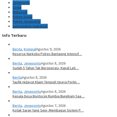
Jeneponto
Gowa
Makassar
Polres Gowa
Polres Jeneponto
polrestabes makassar
Info Terbaru
Berita
,
Kriminal
Agustus 9, 2026
Reserse Narkoba Polres Bantaeng Intensif…
Berita
,
Jeneponto
Agustus 8, 2026
Sudah 5 Tahun Tak Beroperasi, Kapal Lati…
Berita
Agustus 8, 2026
Taufik Hidayat Klaim Tempuh Upaya Perlin…
Berita
,
Jeneponto
Agustus 8, 2026
Kepala Desa Bontocini Rumbia Bungkam Saa…
Berita
,
Jeneponto
Agustus 7, 2026
Kotak Saran Yang Sepi .Membagun Sistem P…