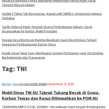
Reserse Narkoba Polres Bantaeng Intensifkan Patroli Rutin Sasar
Tempat Hiburan Malam
Sudah 5 Tahun Tak Beroperasi, Kapal Latih SMKN 3 Jeneponto Hangus
Terbakar
Taufik Hidayat Klaim Tempuh Upaya Perlindungan Hukum, Surat
Disampaikan ke Kantor Wakil Presiden
Kepala Desa Bontocini Rumbia Bungkam Saat Dikonfirmasi Terkait
Anggaran Pembangunan Kantor Desa
Kotak Saran Yang Sepi .Membagun Sistem Partisipasi yang Terstruktur,
Berkelanjutan dan Transparan.
Tag:
TNI
Berita
,
Gowa
Syamsuddin Malik
September 9, 2025
Mobil Dinas TNI AU Tabrak Tukang Becak di Gowa,
Korban Tewas dan Kasus Dilimpahkan ke POM AU
CAKRAWALAINFO.CO.ID, GOWAA– Kecelakaan maut terjadi di Kabupaten