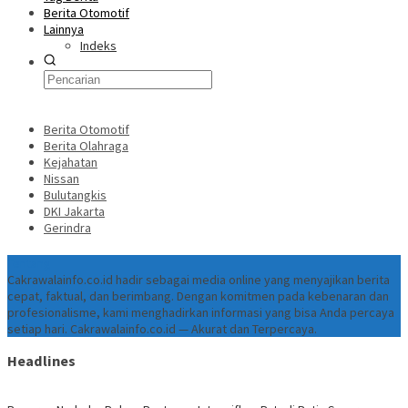
Berita Otomotif
Lainnya
Indeks
Berita Otomotif
Berita Olahraga
Kejahatan
Nissan
Bulutangkis
DKI Jakarta
Gerindra
Tentang
Cakrawalainfo.co.id hadir sebagai media online yang menyajikan berita
cepat, faktual, dan berimbang. Dengan komitmen pada kebenaran dan
profesionalisme, kami menghadirkan informasi yang bisa Anda percaya
setiap hari. Cakrawalainfo.co.id — Akurat dan Terpercaya.
Headlines