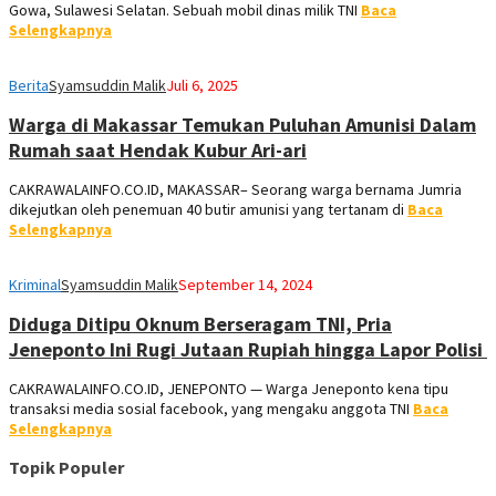
Gowa, Sulawesi Selatan. Sebuah mobil dinas milik TNI
Baca
Selengkapnya
Berita
Syamsuddin Malik
Juli 6, 2025
Warga di Makassar Temukan Puluhan Amunisi Dalam
Rumah saat Hendak Kubur Ari-ari
CAKRAWALAINFO.CO.ID, MAKASSAR– Seorang warga bernama Jumria
dikejutkan oleh penemuan 40 butir amunisi yang tertanam di
Baca
Selengkapnya
Kriminal
Syamsuddin Malik
September 14, 2024
Diduga Ditipu Oknum Berseragam TNI, Pria
Jeneponto Ini Rugi Jutaan Rupiah hingga Lapor Polisi
CAKRAWALAINFO.CO.ID, JENEPONTO — Warga Jeneponto kena tipu
transaksi media sosial facebook, yang mengaku anggota TNI
Baca
Selengkapnya
Topik Populer