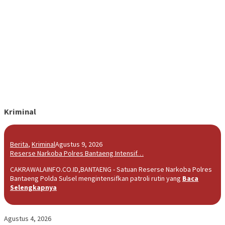
Kriminal
Berita
,
Kriminal
Agustus 9, 2026
Reserse Narkoba Polres Bantaeng Intensif…
CAKRAWALAINFO.CO.ID,BANTAENG - Satuan Reserse Narkoba Polres
Bantaeng Polda Sulsel mengintensifkan patroli rutin yang
Baca
Selengkapnya
Agustus 4, 2026