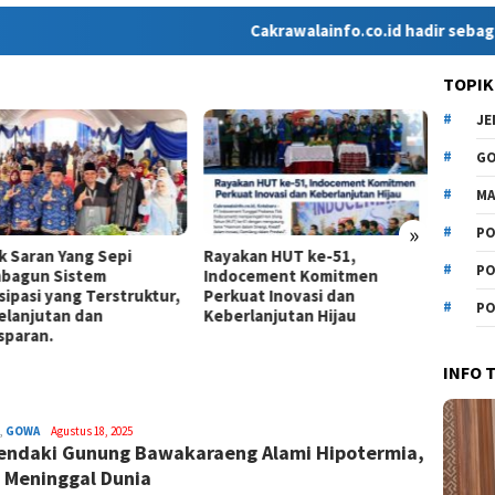
Cakrawalainfo.co.id hadir sebagai media 
TOPIK
J
G
MA
»
PO
k Saran Yang Sepi
Rayakan HUT ke-51,
Lewat 
PO
bagun Sistem
Indocement Komitmen
Mahas
sipasi yang Terstruktur,
Perkuat Inovasi dan
Mimpi
PO
elanjutan dan
Keberlanjutan Hijau
sparan.
INFO 
,
GOWA
Syamsuddin
Agustus 18, 2025
endaki Gunung Bawakaraeng Alami Hipotermia,
Malik
 Meninggal Dunia