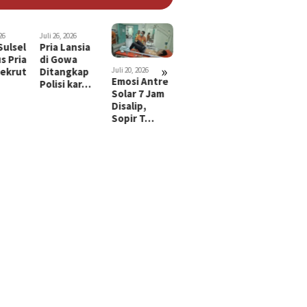
26
Juli 26, 2026
Sulsel
Pria Lansia
s Pria
di Gowa
»
ekrut
Ditangkap
Juli 20, 2026
Juli 15, 2026
Juli 29, 2026
Emosi Antre
Suami di
Bayi 2 Tah
Polisi kar…
Solar 7 Jam
Makassar
di Makassa
Disalip,
Tusuk dan
Diculik,
Sopir T…
Gorok Leher
Diduga…
…