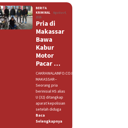
BERITA
,
KRIMINAL
Agustus 4,
2026
Pria di
Makassar
Bawa
Kabur
Motor
Pacar …
CAKRAWALAINFO.CO.ID,
MAKASSAR--
Seorang pria
berinisial HS alias
U (32) ditangkap
aparat kepolisian
setelah diduga
Baca
Selengkapnya