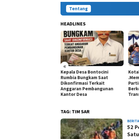
Tentang
HEADLINES
«
Kepala Desa Bontocini
Kota
fik Hidayat Klaim Tempuh
Rumbia Bungkam Saat
.Mem
aya Perlindungan Hukum,
Dikonfirmasi Terkait
Parti
at Disampaikan ke Kantor
Anggaran Pembangunan
Berk
il Presiden
Kantor Desa
Tran
TAG:
TIM SAR
BERITA
52 P
Satu