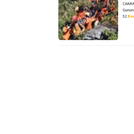
CAKRA
Gunun
52
Ba