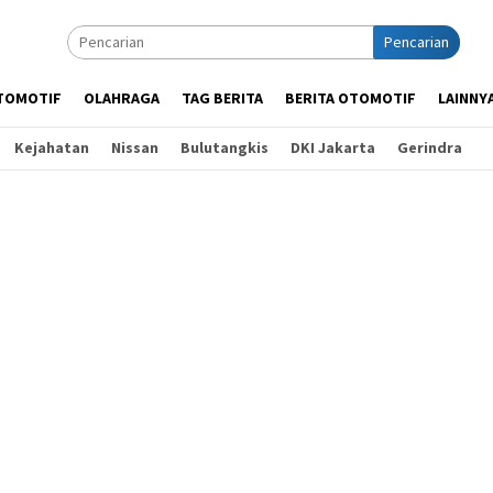
Pencarian
TOMOTIF
OLAHRAGA
TAG BERITA
BERITA OTOMOTIF
LAINNY
Kejahatan
Nissan
Bulutangkis
DKI Jakarta
Gerindra