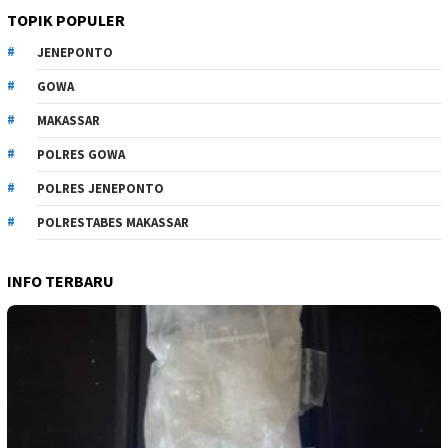
TOPIK POPULER
JENEPONTO
GOWA
MAKASSAR
POLRES GOWA
POLRES JENEPONTO
POLRESTABES MAKASSAR
INFO TERBARU