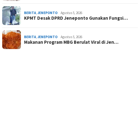
BERITA
,
JENEPONTO
Agustus 5, 2026
KPMT Desak DPRD Jeneponto Gunakan Fungsi…
BERITA
,
JENEPONTO
Agustus 5, 2026
Makanan Program MBG Berulat Viral di Jen…