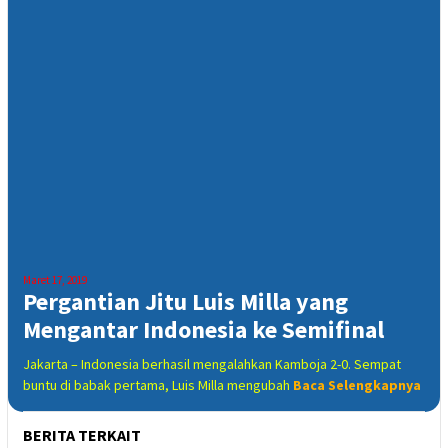
Maret 17, 2019
Pergantian Jitu Luis Milla yang
Mengantar Indonesia ke Semifinal
Jakarta – Indonesia berhasil mengalahkan Kamboja 2-0. Sempat
buntu di babak pertama, Luis Milla mengubah
Baca Selengkapnya
BERITA TERKAIT