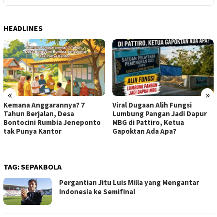
HEADLINES
«
»
Kemana Anggarannya? 7
Viral Dugaan Alih Fungsi
Tahun Berjalan, Desa
Lumbung Pangan Jadi Dapur
Bontocini Rumbia Jeneponto
MBG di Pattiro, Ketua
tak Punya Kantor
Gapoktan Ada Apa?
TAG:
SEPAKBOLA
Pergantian Jitu Luis Milla yang Mengantar
Indonesia ke Semifinal