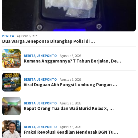
BERITA
Agustus 6, 2026
Dua Warga Jeneponto Ditangkap Polisi di …
BERITA
,
JENEPONTO
Agustus 6, 2026
Kemana Anggarannya? 7 Tahun Berjalan, De…
BERITA
,
JENEPONTO
Agustus 5, 2026
Viral Dugaan Alih Fungsi Lumbung Pangan …
BERITA
,
JENEPONTO
Agustus 5, 2026
Rapat Orang Tua dan Wali Murid Kelas X, …
BERITA
,
JENEPONTO
Agustus 5, 2026
Fraksi Revolusi Keadilan Mendesak BGN Tu…