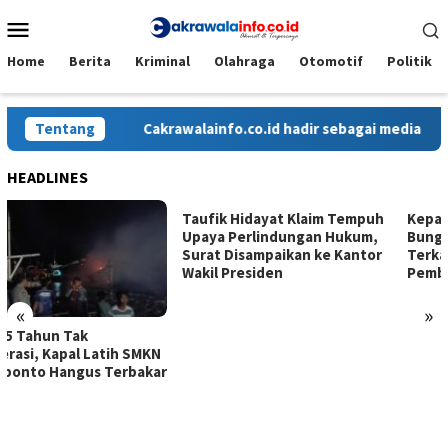
Loncat
Menu
ke
Mobile
konten
Home
Berita
Kriminal
Olahraga
Otomotif
Politik
Tentang
Cakrawalainfo.co.id hadir sebagai media onli
HEADLINES
Taufik Hidayat Klaim Tempuh
Kepala Desa Bontocini Rumbia
Upaya Perlindungan Hukum,
Bungkam Saat Dikonfirmasi
Surat Disampaikan ke Kantor
Terkait Anggaran
Wakil Presiden
Pembangunan Kantor Desa
«
»