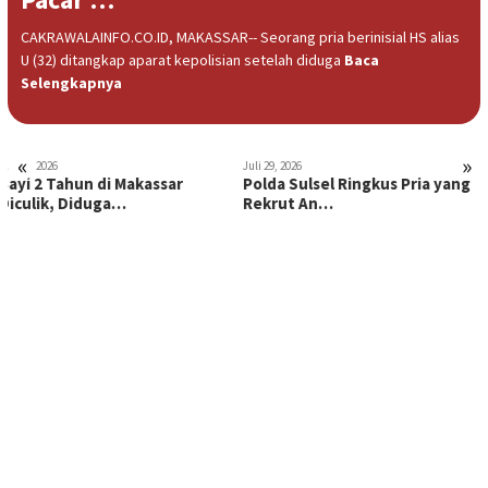
CAKRAWALAINFO.CO.ID, MAKASSAR-- Seorang pria berinisial HS alias
U (32) ditangkap aparat kepolisian setelah diduga
Baca
Selengkapnya
«
»
Juli 29, 2026
Juli 26, 2026
Polda Sulsel Ringkus Pria yang
Pria Lansia di Gowa Ditangkap
Rekrut An…
Polisi kar…