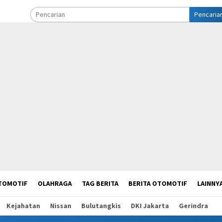
Pencaria
TOMOTIF
OLAHRAGA
TAG BERITA
BERITA OTOMOTIF
LAINNY
Kejahatan
Nissan
Bulutangkis
DKI Jakarta
Gerindra