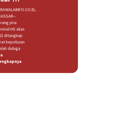
RAWALAINFO.CO.ID,
ASSAR--
rang pria
nisial HS alias
32) ditangkap
rat kepolisian
elah diduga
ca
engkapnya