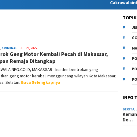
Cakrawalainfo.co.id 
TOPIK
J
G
MA
,
KRIMINAL
Syamsuddin
Juli 21, 2025
rok Geng Motor Kembali Pecah di Makassar,
Malik
PO
pan Remaja Ditangkap
PO
WALAINFO.CO.ID, MAKASSAR– Insiden bentrokan yang
atkan geng motor kembali mengguncang wilayah Kota Makassar,
PO
si Selatan.
Baca Selengkapnya
INFO 
BERITA
,
Kemana
De…