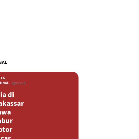
NAL
ITA
,
MINAL
Agustus 4,
ia di
akassar
awa
abur
otor
acar …