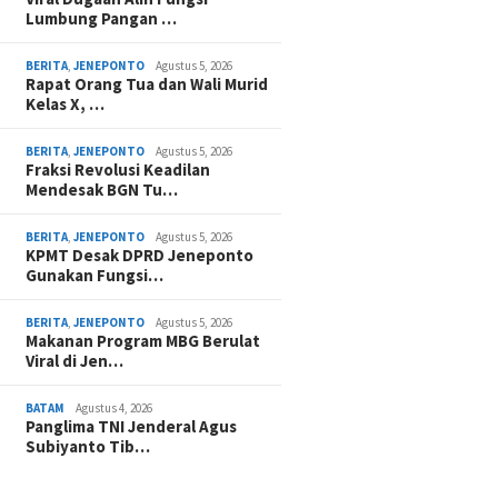
Lumbung Pangan …
BERITA
,
JENEPONTO
Agustus 5, 2026
Rapat Orang Tua dan Wali Murid
Kelas X, …
BERITA
,
JENEPONTO
Agustus 5, 2026
Fraksi Revolusi Keadilan
Mendesak BGN Tu…
BERITA
,
JENEPONTO
Agustus 5, 2026
KPMT Desak DPRD Jeneponto
Gunakan Fungsi…
BERITA
,
JENEPONTO
Agustus 5, 2026
Makanan Program MBG Berulat
Viral di Jen…
BATAM
Agustus 4, 2026
Panglima TNI Jenderal Agus
Subiyanto Tib…