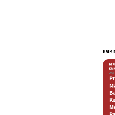
KRIMI
BER
KRI
2026
Pr
M
B
K
M
P