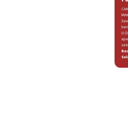
CAK
MAK
Seo
beri
U (
apa
set
Ba
Sel