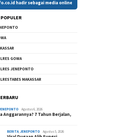
hadir sebagai media online yang menyajikan berita cepat, faktu
 POPULER
ENEPONTO
OWA
KASSAR
LRES GOWA
LRES JENEPONTO
LRESTABES MAKASSAR
TERBARU
JENEPONTO
Agustus 6, 2026
 Anggarannya? 7 Tahun Berjalan,
BERITA
,
JENEPONTO
Agustus 5, 2026
Viral Dugaan Alih Fungsi