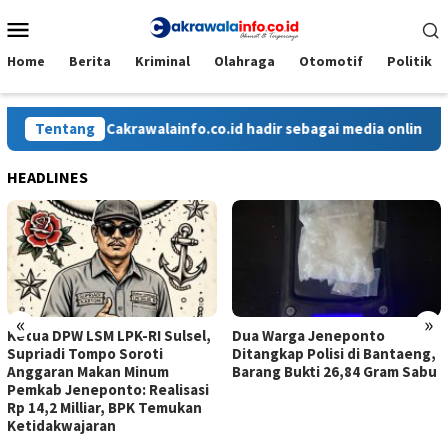
Loncat
Menu
ke
Mobile
konten
Home
Berita
Kriminal
Olahraga
Otomotif
Politik
Tentang
Cakrawalainfo.co.id hadir sebagai media online yang m
HEADLINES
«
»
Ketua DPW LSM LPK-RI Sulsel,
Dua Warga Jeneponto
Supriadi Tompo Soroti
Ditangkap Polisi di Bantaeng,
Anggaran Makan Minum
Barang Bukti 26,84 Gram Sabu
Pemkab Jeneponto: Realisasi
Rp 14,2 Milliar, BPK Temukan
Ketidakwajaran