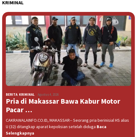
KRIMINAL
BERITA
,
KRIMINAL
Agustus 4, 2026
Pria di Makassar Bawa Kabur Motor
Pacar …
CAKRAWALAINFO.CO.ID, MAKASSAR-- Seorang pria berinisial HS alias
U (32) ditangkap aparat kepolisian setelah diduga
Baca
Selengkapnya