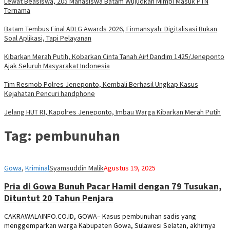
Lewat Beasiswa, 205 Mahasiswa Batam Wujudkan Mimpi Masuk PTN
Ternama
Batam Tembus Final ADLG Awards 2026, Firmansyah: Digitalisasi Bukan
Soal Aplikasi, Tapi Pelayanan
Kibarkan Merah Putih, Kobarkan Cinta Tanah Air! Dandim 1425/Jeneponto
Ajak Seluruh Masyarakat Indonesia
Tim Resmob Polres Jeneponto, Kembali Berhasil Ungkap Kasus
Kejahatan Pencuri handphone
Jelang HUT RI, Kapolres Jeneponto, Imbau Warga Kibarkan Merah Putih
Tag:
pembunuhan
Gowa
,
Kriminal
Syamsuddin Malik
Agustus 19, 2025
Pria di Gowa Bunuh Pacar Hamil dengan 79 Tusukan,
Dituntut 20 Tahun Penjara
CAKRAWALAINFO.CO.ID, GOWA– Kasus pembunuhan sadis yang
menggemparkan warga Kabupaten Gowa, Sulawesi Selatan, akhirnya