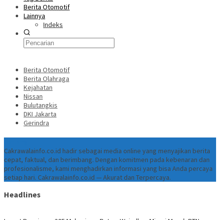
Berita Otomotif
Lainnya
Indeks
Berita Otomotif
Berita Olahraga
Kejahatan
Nissan
Bulutangkis
DKI Jakarta
Gerindra
Tentang
Cakrawalainfo.co.id hadir sebagai media online yang menyajikan berita
cepat, faktual, dan berimbang. Dengan komitmen pada kebenaran dan
profesionalisme, kami menghadirkan informasi yang bisa Anda percaya
setiap hari. Cakrawalainfo.co.id — Akurat dan Terpercaya.
Headlines