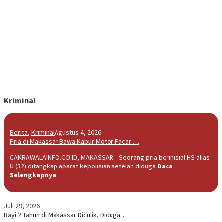
Kriminal
Berita
,
Kriminal
Agustus 4, 2026
Pria di Makassar Bawa Kabur Motor Pacar …
CAKRAWALAINFO.CO.ID, MAKASSAR-- Seorang pria berinisial HS alias
U (32) ditangkap aparat kepolisian setelah diduga
Baca
Selengkapnya
Juli 29, 2026
Bayi 2 Tahun di Makassar Diculik, Diduga…