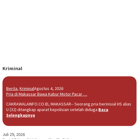
Kriminal
Berita
,
Kriminal
Agustus 4, 2026
Pria di Makassar Bawa Kabur Motor Pacar …
CAKRAWALAINFO.CO.ID, MAKASSAR-- Seorang pria berinisial HS alias
U (32) ditangkap aparat kepolisian setelah diduga
Baca
Selengkapnya
Juli 29, 2026