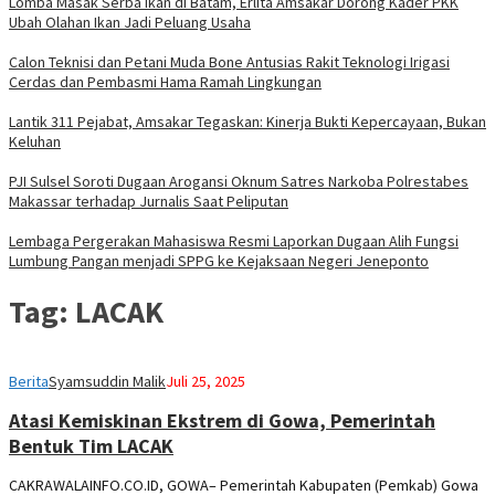
Lomba Masak Serba Ikan di Batam, Erlita Amsakar Dorong Kader PKK
Ubah Olahan Ikan Jadi Peluang Usaha
Calon Teknisi dan Petani Muda Bone Antusias Rakit Teknologi Irigasi
Cerdas dan Pembasmi Hama Ramah Lingkungan
Lantik 311 Pejabat, Amsakar Tegaskan: Kinerja Bukti Kepercayaan, Bukan
Keluhan
PJI Sulsel Soroti Dugaan Arogansi Oknum Satres Narkoba Polrestabes
Makassar terhadap Jurnalis Saat Peliputan
Lembaga Pergerakan Mahasiswa Resmi Laporkan Dugaan Alih Fungsi
Lumbung Pangan menjadi SPPG ke Kejaksaan Negeri Jeneponto
Tag:
LACAK
Berita
Syamsuddin Malik
Juli 25, 2025
Atasi Kemiskinan Ekstrem di Gowa, Pemerintah
Bentuk Tim LACAK
CAKRAWALAINFO.CO.ID, GOWA– Pemerintah Kabupaten (Pemkab) Gowa