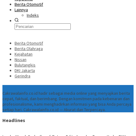
Berita Otomotif
Lainnya
Indeks
Berita Otomotif
Berita Olahraga
Kejahatan
Nissan
Bulutangkis
DKI Jakarta
Gerindra
Tentang
Cakrawalainfo.co.id hadir sebagai media online yang menyajikan berita
cepat, faktual, dan berimbang. Dengan komitmen pada kebenaran dan
profesionalisme, kami menghadirkan informasi yang bisa Anda percaya
setiap hari. Cakrawalainfo.co.id — Akurat dan Terpercaya.
Headlines