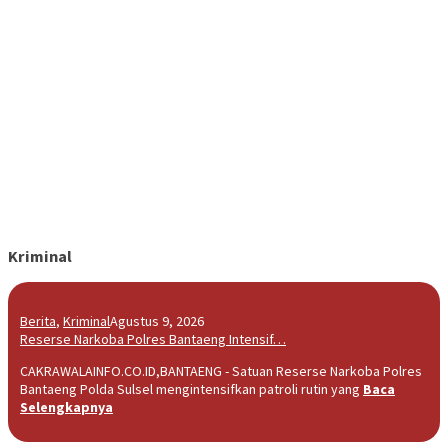
Kriminal
Berita
,
Kriminal
Agustus 9, 2026
Reserse Narkoba Polres Bantaeng Intensif…
CAKRAWALAINFO.CO.ID,BANTAENG - Satuan Reserse Narkoba Polres
Bantaeng Polda Sulsel mengintensifkan patroli rutin yang
Baca
Selengkapnya