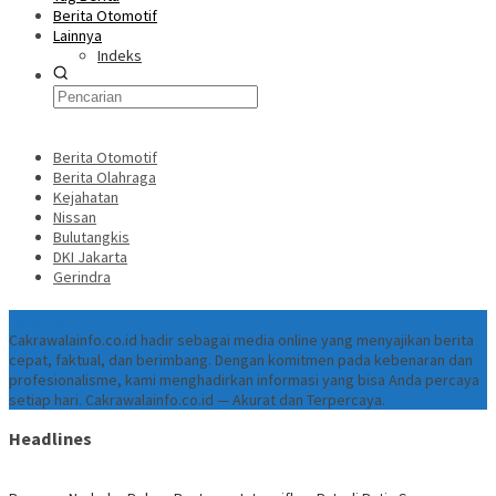
Berita Otomotif
Lainnya
Indeks
Berita Otomotif
Berita Olahraga
Kejahatan
Nissan
Bulutangkis
DKI Jakarta
Gerindra
Tentang
Cakrawalainfo.co.id hadir sebagai media online yang menyajikan berita
cepat, faktual, dan berimbang. Dengan komitmen pada kebenaran dan
profesionalisme, kami menghadirkan informasi yang bisa Anda percaya
setiap hari. Cakrawalainfo.co.id — Akurat dan Terpercaya.
Headlines