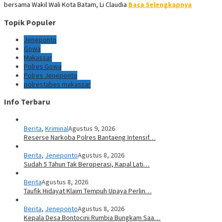
bersama Wakil Wali Kota Batam, Li Claudia
Baca Selengkapnya
Topik Populer
Jeneponto
Gowa
Makassar
Polres Gowa
Polres Jeneponto
polrestabes makassar
Info Terbaru
Berita
,
Kriminal
Agustus 9, 2026
Reserse Narkoba Polres Bantaeng Intensif…
Berita
,
Jeneponto
Agustus 8, 2026
Sudah 5 Tahun Tak Beroperasi, Kapal Lati…
Berita
Agustus 8, 2026
Taufik Hidayat Klaim Tempuh Upaya Perlin…
Berita
,
Jeneponto
Agustus 8, 2026
Kepala Desa Bontocini Rumbia Bungkam Saa…