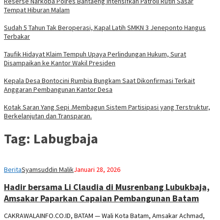
Reserse Narkoba Polres Bantaeng Intensifkan Patroli Rutin Sasar
Tempat Hiburan Malam
Sudah 5 Tahun Tak Beroperasi, Kapal Latih SMKN 3 Jeneponto Hangus
Terbakar
Taufik Hidayat Klaim Tempuh Upaya Perlindungan Hukum, Surat
Disampaikan ke Kantor Wakil Presiden
Kepala Desa Bontocini Rumbia Bungkam Saat Dikonfirmasi Terkait
Anggaran Pembangunan Kantor Desa
Kotak Saran Yang Sepi .Membagun Sistem Partisipasi yang Terstruktur,
Berkelanjutan dan Transparan.
Tag:
Labugbaja
Berita
Syamsuddin Malik
Januari 28, 2026
Hadir bersama Li Claudia di Musrenbang Lubukbaja,
Amsakar Paparkan Capaian Pembangunan Batam
CAKRAWALAINFO.CO.ID, BATAM — Wali Kota Batam, Amsakar Achmad,