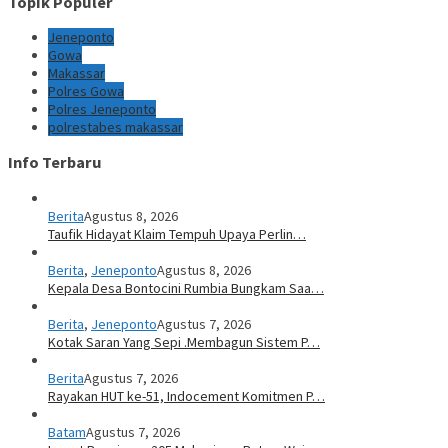
Topik Populer
Jeneponto
Gowa
Makassar
Polres Gowa
Polres Jeneponto
polrestabes makassar
Info Terbaru
Berita
Agustus 8, 2026
Taufik Hidayat Klaim Tempuh Upaya Perlin…
Berita
,
Jeneponto
Agustus 8, 2026
Kepala Desa Bontocini Rumbia Bungkam Saa…
Berita
,
Jeneponto
Agustus 7, 2026
Kotak Saran Yang Sepi .Membagun Sistem P…
Berita
Agustus 7, 2026
Rayakan HUT ke-51, Indocement Komitmen P…
Batam
Agustus 7, 2026