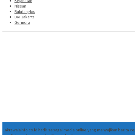
Kejahatan
Nissan
Bulutangkis
DKI Jakarta
Gerindra
Tentang
Cakrawalainfo.co.id hadir sebagai media online yang menyajikan berita 