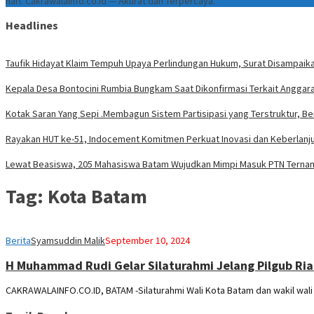
hari. Cakrawalainfo.co.id — Akurat dan Terpercaya.
Headlines
Taufik Hidayat Klaim Tempuh Upaya Perlindungan Hukum, Surat Disampaika
Kepala Desa Bontocini Rumbia Bungkam Saat Dikonfirmasi Terkait Angga
Kotak Saran Yang Sepi .Membagun Sistem Partisipasi yang Terstruktur, Be
Rayakan HUT ke-51, Indocement Komitmen Perkuat Inovasi dan Keberlanju
Lewat Beasiswa, 205 Mahasiswa Batam Wujudkan Mimpi Masuk PTN Terna
Tag:
Kota Batam
Berita
Syamsuddin Malik
September 10, 2024
H Muhammad Rudi Gelar Silaturahmi Jelang Pilgub Ri
CAKRAWALAINFO.CO.ID, BATAM -Silaturahmi Wali Kota Batam dan wakil wa