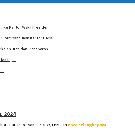
n ke Kantor Wakil Presiden
ran Pembangunan Kantor Desa
rkelanjutan dan Transparan.
tan Hijau
ma
au 2024
li kota Batam Bersama RT/RW, LPM dan
Baca Selengkapnya