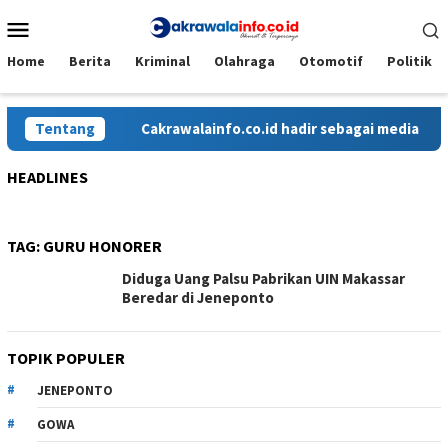
Loncat
Menu
ke
Mobile
konten
Home
Berita
Kriminal
Olahraga
Otomotif
Politik
Tentang
Cakrawalainfo.co.id hadir sebagai media onlin
HEADLINES
TAG:
GURU HONORER
Diduga Uang Palsu Pabrikan UIN Makassar
Beredar di Jeneponto
TOPIK POPULER
JENEPONTO
GOWA