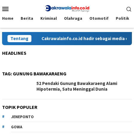
Loncat
Menu
ke
Mobile
konten
Home
Berita
Kriminal
Olahraga
Otomotif
Politik
Tentang
Cakrawalainfo.co.id hadir sebagai media onlin
HEADLINES
TAG:
GUNUNG BAWAKARAENG
52 Pendaki Gunung Bawakaraeng Alami
Hipotermia, Satu Meninggal Dunia
TOPIK POPULER
JENEPONTO
GOWA