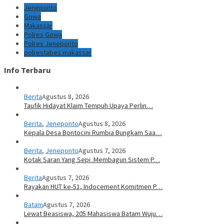
Jeneponto
Gowa
Makassar
Polres Gowa
Polres Jeneponto
polrestabes makassar
Info Terbaru
Berita
Agustus 8, 2026
Taufik Hidayat Klaim Tempuh Upaya Perlin…
Berita
,
Jeneponto
Agustus 8, 2026
Kepala Desa Bontocini Rumbia Bungkam Saa…
Berita
,
Jeneponto
Agustus 7, 2026
Kotak Saran Yang Sepi .Membagun Sistem P…
Berita
Agustus 7, 2026
Rayakan HUT ke-51, Indocement Komitmen P…
Batam
Agustus 7, 2026
Lewat Beasiswa, 205 Mahasiswa Batam Wuju…