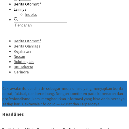
Berita Otomotif
Lainnya
Indeks
Berita Otomotif
Berita Olahraga
Kejahatan
Nissan
Bulutangkis
DKI Jakarta
Gerindra
Tentang
Cakrawalainfo.co.id hadir sebagai media online yang menyajikan berita
cepat, faktual, dan berimbang. Dengan komitmen pada kebenaran dan
profesionalisme, kami menghadirkan informasi yang bisa Anda percaya
setiap hari. Cakrawalainfo.co.id — Akurat dan Terpercaya.
Headlines