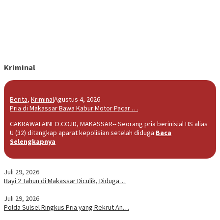
Kriminal
Berita
,
Kriminal
Agustus 4, 2026
Pria di Makassar Bawa Kabur Motor Pacar …
CAKRAWALAINFO.CO.ID, MAKASSAR-- Seorang pria berinisial HS alias
U (32) ditangkap aparat kepolisian setelah diduga
Baca
Selengkapnya
Juli 29, 2026
Bayi 2 Tahun di Makassar Diculik, Diduga…
Juli 29, 2026
Polda Sulsel Ringkus Pria yang Rekrut An…