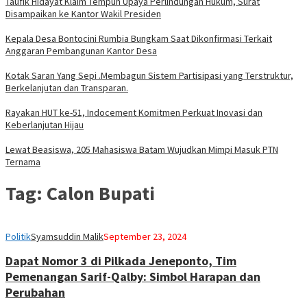
Taufik Hidayat Klaim Tempuh Upaya Perlindungan Hukum, Surat
Disampaikan ke Kantor Wakil Presiden
Kepala Desa Bontocini Rumbia Bungkam Saat Dikonfirmasi Terkait
Anggaran Pembangunan Kantor Desa
Kotak Saran Yang Sepi .Membagun Sistem Partisipasi yang Terstruktur,
Berkelanjutan dan Transparan.
Rayakan HUT ke-51, Indocement Komitmen Perkuat Inovasi dan
Keberlanjutan Hijau
Lewat Beasiswa, 205 Mahasiswa Batam Wujudkan Mimpi Masuk PTN
Ternama
Tag:
Calon Bupati
Politik
Syamsuddin Malik
September 23, 2024
Dapat Nomor 3 di Pilkada Jeneponto, Tim
Pemenangan Sarif-Qalby: Simbol Harapan dan
Perubahan