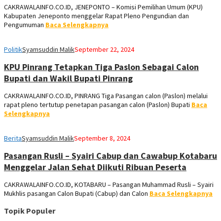
CAKRAWALAINFO.CO.ID, JENEPONTO – Komisi Pemilihan Umum (KPU)
Kabupaten Jeneponto menggelar Rapat Pleno Pengundian dan
Pengumuman
Baca Selengkapnya
Politik
Syamsuddin Malik
September 22, 2024
KPU Pinrang Tetapkan Tiga Paslon Sebagai Calon
Bupati dan Wakil Bupati Pinrang
CAKRAWALAINFO.CO.ID, PINRANG Tiga Pasangan calon (Paslon) melalui
rapat pleno tertutup penetapan pasangan calon (Paslon) Bupati
Baca
Selengkapnya
Berita
Syamsuddin Malik
September 8, 2024
Pasangan Rusli – Syairi Cabup dan Cawabup Kotabaru
Menggelar Jalan Sehat Diikuti Ribuan Peserta
CAKRAWALAINFO.CO.ID, KOTABARU – Pasangan Muhammad Rusli – Syairi
Mukhlis pasangan Calon Bupati (Cabup) dan Calon
Baca Selengkapnya
Topik Populer