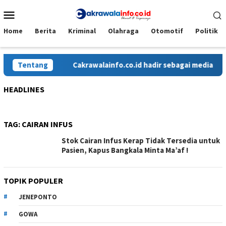
Loncat
Menu
ke
Mobile
konten
Home
Berita
Kriminal
Olahraga
Otomotif
Politik
Tentang
Cakrawalainfo.co.id hadir sebagai media onli
HEADLINES
TAG:
CAIRAN INFUS
Stok Cairan Infus Kerap Tidak Tersedia untuk
Pasien, Kapus Bangkala Minta Ma’af !
TOPIK POPULER
JENEPONTO
GOWA