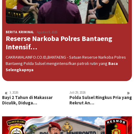
BERITA
,
KRIMINAL
Agustus 9, 2026
Reserse Narkoba Polres Bantaeng
Intensif…
CAKRAWALAINFO.CO.ID,BANTAENG - Satuan Reserse Narkoba Polres
Bantaeng Polda Sulsel mengintensifkan patroli rutin yang
Baca
Selengkapnya
«
»
Juli 29, 2026
Juli 29, 2026
Bayi 2 Tahun di Makassar
Polda Sulsel Ringkus Pria yang
Diculik, Diduga…
Rekrut An…