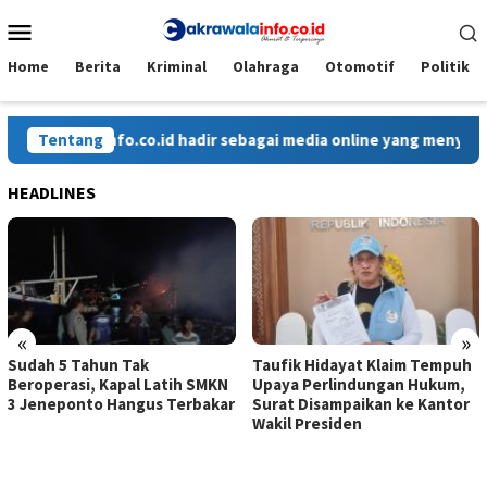
Loncat
Menu
ke
Mobile
konten
Home
Berita
Kriminal
Olahraga
Otomotif
Politik
walainfo.co.id hadir sebagai media online yang menyajikan beri
Tentang
HEADLINES
«
»
Sudah 5 Tahun Tak
Taufik Hidayat Klaim Tempuh
Beroperasi, Kapal Latih SMKN
Upaya Perlindungan Hukum,
3 Jeneponto Hangus Terbakar
Surat Disampaikan ke Kantor
Wakil Presiden