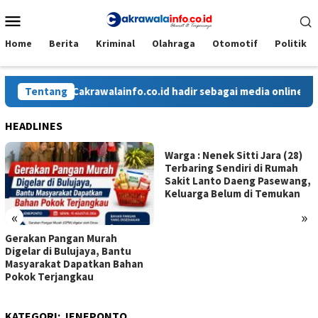
Loncat
Menu
ke
Mobile
konten
Home
Berita
Kriminal
Olahraga
Otomotif
Politik
Tentang
Cakrawalainfo.co.id hadir sebagai media online yang 
HEADLINES
Warga : Nenek Sitti Jara (28)
Terbaring Sendiri di Rumah
Sakit Lanto Daeng Pasewang,
Keluarga Belum di Temukan
«
»
Gerakan Pangan Murah
Digelar di Bulujaya, Bantu
Masyarakat Dapatkan Bahan
Pokok Terjangkau
KATEGORI:
JENEPONTO