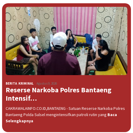
BERITA
,
KRIMINAL
Agustus 9, 2026
Reserse Narkoba Polres Bantaeng
Intensif…
CAKRAWALAINFO.CO.ID,BANTAENG - Satuan Reserse Narkoba Polres
Bantaeng Polda Sulsel mengintensifkan patroli rutin yang
Baca
Selengkapnya