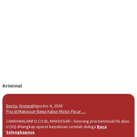
Kriminal
Berita
,
Kriminal
Agustus 4, 2026
Pria di Makassar Bawa Kabur Motor Pacar …
CAKRAWALAINFO.CO.ID, MAKASSAR-- Seorang pria berinisial HS alias
U (32) ditangkap aparat kepolisian setelah diduga
Baca
Selengkapnya