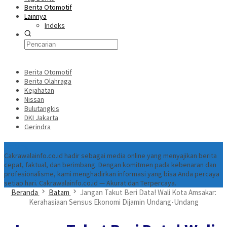
Berita Otomotif
Lainnya
Indeks
Berita Otomotif
Berita Olahraga
Kejahatan
Nissan
Bulutangkis
DKI Jakarta
Gerindra
Tentang
Cakrawalainfo.co.id hadir sebagai media online yang menyajikan berita
cepat, faktual, dan berimbang. Dengan komitmen pada kebenaran dan
profesionalisme, kami menghadirkan informasi yang bisa Anda percaya
setiap hari. Cakrawalainfo.co.id — Akurat dan Terpercaya.
Beranda
Batam
Jangan Takut Beri Data! Wali Kota Amsakar:
Kerahasiaan Sensus Ekonomi Dijamin Undang-Undang