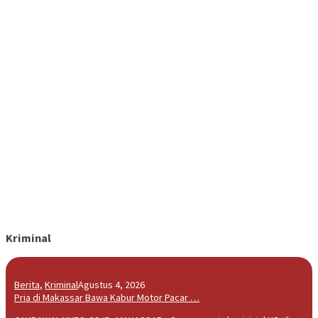
Kriminal
Berita
,
Kriminal
Agustus 4, 2026
Pria di Makassar Bawa Kabur Motor Pacar …