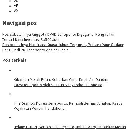
Navigasi pos
Pos sebelumnya
Anggota DPRD Jeneponto Digugat di Pengadilan
Terkait Dana Investasi Rp500 Juta
Pos berikutnya
Klarifikasi Kuasa Hukum Tergugat, Perkara Yang Sedang
Bergulir di PN Jeneponto Adalah Bisnis
Pos terkait
Kibarkan Merah Putih, Kobarkan Cinta Tanah Air! Dandim
1425/Jeneponto Ajak Seluruh Masyarakat Indonesia
Tim Resmob Polres Jeneponto, Kembali Berhasil Ungkap Kasus
Kejahatan Pencuri handphone
Jelang HUT RI, Kapolres Jeneponto, Imbau Warga Kibarkan Merah