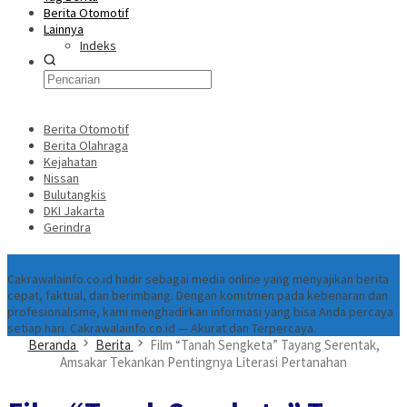
Berita Otomotif
Lainnya
Indeks
Berita Otomotif
Berita Olahraga
Kejahatan
Nissan
Bulutangkis
DKI Jakarta
Gerindra
Tentang
Cakrawalainfo.co.id hadir sebagai media online yang menyajikan berita
cepat, faktual, dan berimbang. Dengan komitmen pada kebenaran dan
profesionalisme, kami menghadirkan informasi yang bisa Anda percaya
setiap hari. Cakrawalainfo.co.id — Akurat dan Terpercaya.
Beranda
Berita
Film “Tanah Sengketa” Tayang Serentak,
Amsakar Tekankan Pentingnya Literasi Pertanahan