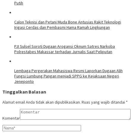
Putih
Calon Teknisi dan Petani Muda Bone Antusias Rakit Teknologi
Irigasi Cerdas dan Pembasmi Hama Ramah Lingkungan
PJI Sulsel Soroti Dugaan Arogansi Oknum Satres Narkoba
Polrestabes Makassar terhadap Jurnalis Saat Peliputan
Lembaga Pergerakan Mahasiswa Resmi Laporkan Dugaan Alih
Fungsi Lumbung Pangan menjadi SPPG ke Kejaksaan Negeri
Jeneponto
Tinggalkan Balasan
Alamat email Anda tidak akan dipublikasikan.
Ruas yang wajib ditandai
*
Komentar