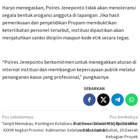
Haryo menegaskan, Polres Jeneponto tidak akan menoleransi
segala bentuk arogansi anggota di lapangan. Jika hasil
pemeriksaan dan penyelidikan Propam membuktikan
keterlibatan personel tersebut, institusi dipastikan akan
menjatuhkan sanksi disiplin maupun kode etik secara tegas.
“Polres Jeneponto berkomitmen untuk menegakkan aturan di
internal institusi dan membangun kepercayaan publik melalui
penanganan kasus yang profesional,” pungkasnya.
SEBARKAN
Navigasi
Pos sebelumnya
Pos berikutnya
Tampil Memukau, Kontingen Kotabaru ikuti Pawai Ta’aruf MTQ Nasional ke 
Prabowo Gelontorkan Rp258 Miliar
pos
XXXVII tingkat Provinsi Kalimantan Selatan di Marabahan
untuk Jalan di Sulsel, 20 Daerah
Kebagian Proyek