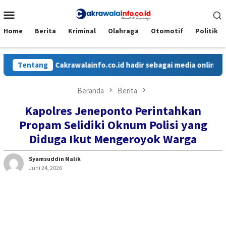
Loncat
Menu
ke
Mobile
konten
Home
Berita
Kriminal
Olahraga
Otomotif
Politik
Tentang
Cakrawalainfo.co.id hadir sebagai media online yang me
Beranda
Berita
Kapolres Jeneponto Perintahkan
Propam Selidiki Oknum Polisi yang
Diduga Ikut Mengeroyok Warga
Syamsuddin Malik
Juni 24, 2026