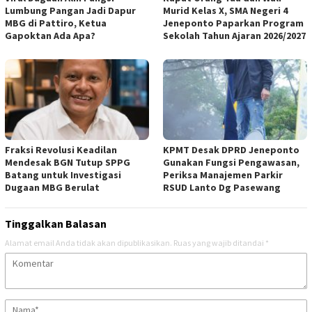
Lumbung Pangan Jadi Dapur
Murid Kelas X, SMA Negeri 4
MBG di Pattiro, Ketua
Jeneponto Paparkan Program
Gapoktan Ada Apa?
Sekolah Tahun Ajaran 2026/2027
Fraksi Revolusi Keadilan
KPMT Desak DPRD Jeneponto
Mendesak BGN Tutup SPPG
Gunakan Fungsi Pengawasan,
Batang untuk Investigasi
Periksa Manajemen Parkir
Dugaan MBG Berulat
RSUD Lanto Dg Pasewang
Tinggalkan Balasan
Alamat email Anda tidak akan dipublikasikan.
Ruas yang wajib ditandai
*