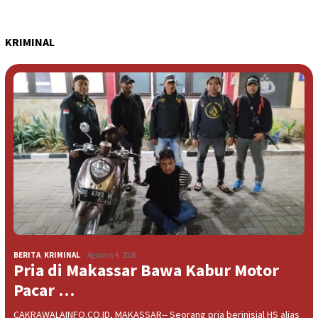
KRIMINAL
BERITA
,
KRIMINAL
Agustus 4, 2026
Pria di Makassar Bawa Kabur Motor
Pacar …
CAKRAWALAINFO.CO.ID, MAKASSAR-- Seorang pria berinisial HS alias