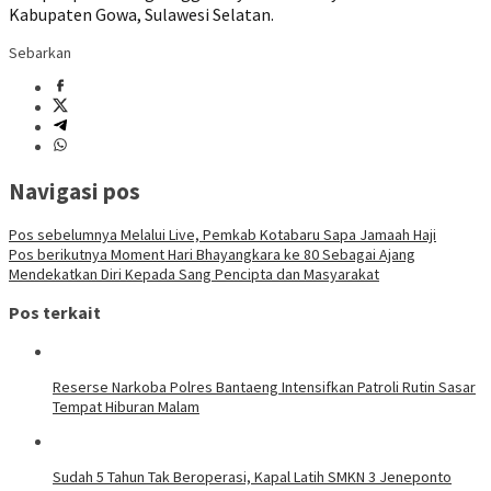
Kabupaten Gowa, Sulawesi Selatan.
Sebarkan
Navigasi pos
Pos sebelumnya
Melalui Live, Pemkab Kotabaru Sapa Jamaah Haji
Pos berikutnya
Moment Hari Bhayangkara ke 80 Sebagai Ajang
Mendekatkan Diri Kepada Sang Pencipta dan Masyarakat
Pos terkait
Reserse Narkoba Polres Bantaeng Intensifkan Patroli Rutin Sasar
Tempat Hiburan Malam
Sudah 5 Tahun Tak Beroperasi, Kapal Latih SMKN 3 Jeneponto