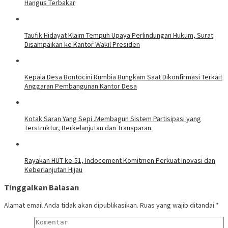
Hangus Terbakar
Taufik Hidayat Klaim Tempuh Upaya Perlindungan Hukum, Surat
Disampaikan ke Kantor Wakil Presiden
Kepala Desa Bontocini Rumbia Bungkam Saat Dikonfirmasi Terkait
Anggaran Pembangunan Kantor Desa
Kotak Saran Yang Sepi .Membagun Sistem Partisipasi yang
Terstruktur, Berkelanjutan dan Transparan.
Rayakan HUT ke-51, Indocement Komitmen Perkuat Inovasi dan
Keberlanjutan Hijau
Tinggalkan Balasan
Alamat email Anda tidak akan dipublikasikan.
Ruas yang wajib ditandai
*