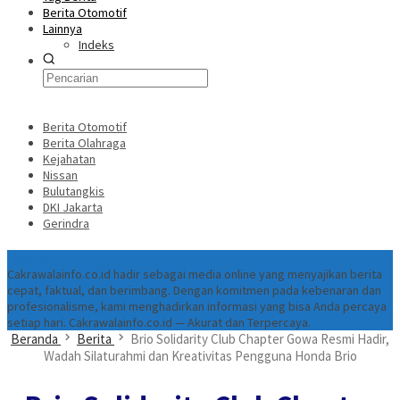
Berita Otomotif
Lainnya
Indeks
Berita Otomotif
Berita Olahraga
Kejahatan
Nissan
Bulutangkis
DKI Jakarta
Gerindra
Tentang
Cakrawalainfo.co.id hadir sebagai media online yang menyajikan berita
cepat, faktual, dan berimbang. Dengan komitmen pada kebenaran dan
profesionalisme, kami menghadirkan informasi yang bisa Anda percaya
setiap hari. Cakrawalainfo.co.id — Akurat dan Terpercaya.
Beranda
Berita
Brio Solidarity Club Chapter Gowa Resmi Hadir,
Wadah Silaturahmi dan Kreativitas Pengguna Honda Brio