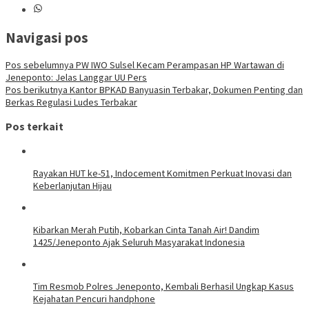
Navigasi pos
Pos sebelumnya
PW IWO Sulsel Kecam Perampasan HP Wartawan di
Jeneponto: Jelas Langgar UU Pers
Pos berikutnya
Kantor BPKAD Banyuasin Terbakar, Dokumen Penting dan
Berkas Regulasi Ludes Terbakar
Pos terkait
Rayakan HUT ke-51, Indocement Komitmen Perkuat Inovasi dan
Keberlanjutan Hijau
Kibarkan Merah Putih, Kobarkan Cinta Tanah Air! Dandim
1425/Jeneponto Ajak Seluruh Masyarakat Indonesia
Tim Resmob Polres Jeneponto, Kembali Berhasil Ungkap Kasus
Kejahatan Pencuri handphone