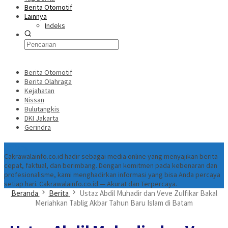
Berita Otomotif
Lainnya
Indeks
Berita Otomotif
Berita Olahraga
Kejahatan
Nissan
Bulutangkis
DKI Jakarta
Gerindra
Tentang
Cakrawalainfo.co.id hadir sebagai media online yang menyajikan berita
cepat, faktual, dan berimbang. Dengan komitmen pada kebenaran dan
profesionalisme, kami menghadirkan informasi yang bisa Anda percaya
setiap hari. Cakrawalainfo.co.id — Akurat dan Terpercaya.
Beranda
Berita
Ustaz Abdil Muhadir dan Veve Zulfikar Bakal
Meriahkan Tablig Akbar Tahun Baru Islam di Batam