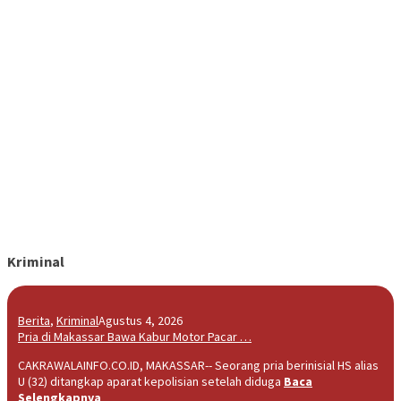
Kriminal
Berita
,
Kriminal
Agustus 4, 2026
Pria di Makassar Bawa Kabur Motor Pacar …
CAKRAWALAINFO.CO.ID, MAKASSAR-- Seorang pria berinisial HS alias
U (32) ditangkap aparat kepolisian setelah diduga
Baca
Selengkapnya