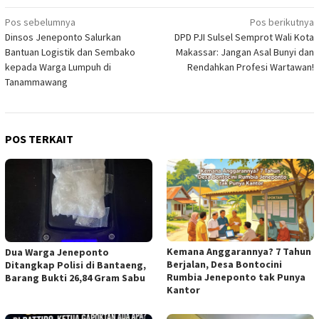
Navigasi
Pos sebelumnya
Pos berikutnya
Dinsos Jeneponto Salurkan
DPD PJI Sulsel Semprot Wali Kota
pos
Bantuan Logistik dan Sembako
Makassar: Jangan Asal Bunyi dan
kepada Warga Lumpuh di
Rendahkan Profesi Wartawan!
Tanammawang
POS TERKAIT
Kemana Anggarannya? 7 Tahun
Dua Warga Jeneponto
Berjalan, Desa Bontocini
Ditangkap Polisi di Bantaeng,
Rumbia Jeneponto tak Punya
Barang Bukti 26,84 Gram Sabu
Kantor