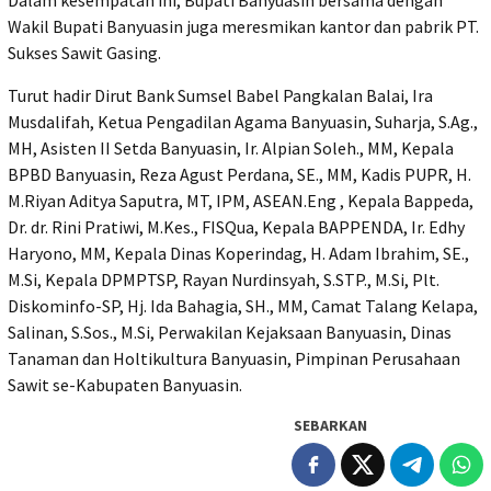
Wakil Bupati Banyuasin juga meresmikan kantor dan pabrik PT.
Sukses Sawit Gasing.
Turut hadir Dirut Bank Sumsel Babel Pangkalan Balai, Ira
Musdalifah, Ketua Pengadilan Agama Banyuasin, Suharja, S.Ag.,
MH, Asisten II Setda Banyuasin, Ir. Alpian Soleh., MM, Kepala
BPBD Banyuasin, Reza Agust Perdana, SE., MM, Kadis PUPR, H.
M.Riyan Aditya Saputra, MT, IPM, ASEAN.Eng , Kepala Bappeda,
Dr. dr. Rini Pratiwi, M.Kes., FISQua, Kepala BAPPENDA, Ir. Edhy
Haryono, MM, Kepala Dinas Koperindag, H. Adam Ibrahim, SE.,
M.Si, Kepala DPMPTSP, Rayan Nurdinsyah, S.STP., M.Si, Plt.
Diskominfo-SP, Hj. Ida Bahagia, SH., MM, Camat Talang Kelapa,
Salinan, S.Sos., M.Si, Perwakilan Kejaksaan Banyuasin, Dinas
Tanaman dan Holtikultura Banyuasin, Pimpinan Perusahaan
Sawit se-Kabupaten Banyuasin.
SEBARKAN