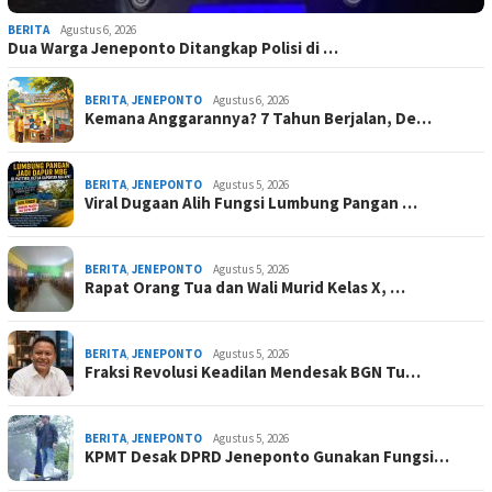
BERITA
Agustus 6, 2026
Dua Warga Jeneponto Ditangkap Polisi di …
BERITA
,
JENEPONTO
Agustus 6, 2026
Kemana Anggarannya? 7 Tahun Berjalan, De…
BERITA
,
JENEPONTO
Agustus 5, 2026
Viral Dugaan Alih Fungsi Lumbung Pangan …
BERITA
,
JENEPONTO
Agustus 5, 2026
Rapat Orang Tua dan Wali Murid Kelas X, …
BERITA
,
JENEPONTO
Agustus 5, 2026
Fraksi Revolusi Keadilan Mendesak BGN Tu…
BERITA
,
JENEPONTO
Agustus 5, 2026
KPMT Desak DPRD Jeneponto Gunakan Fungsi…