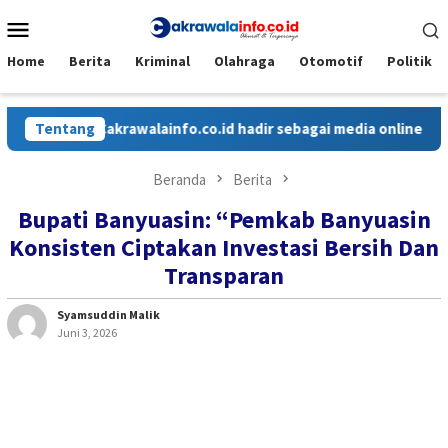
Loncat
Menu
ke
Mobile
konten
Home
Berita
Kriminal
Olahraga
Otomotif
Politik
Tentang
Cakrawalainfo.co.id hadir sebagai media online yang menya
Beranda
Berita
Bupati Banyuasin: “Pemkab Banyuasin
Konsisten Ciptakan Investasi Bersih Dan
Transparan
Syamsuddin Malik
Juni 3, 2026