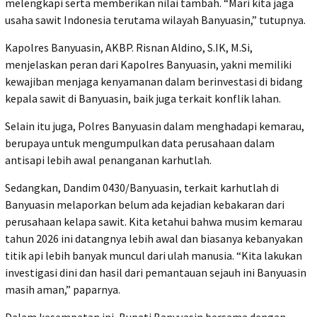
melengkapi serta memberikan nilai tambah. “Mari kita jaga
usaha sawit Indonesia terutama wilayah Banyuasin,” tutupnya.
Kapolres Banyuasin, AKBP. Risnan Aldino, S.IK, M.Si,
menjelaskan peran dari Kapolres Banyuasin, yakni memiliki
kewajiban menjaga kenyamanan dalam berinvestasi di bidang
kepala sawit di Banyuasin, baik juga terkait konflik lahan.
Selain itu juga, Polres Banyuasin dalam menghadapi kemarau,
berupaya untuk mengumpulkan data perusahaan dalam
antisapi lebih awal penanganan karhutlah.
Sedangkan, Dandim 0430/Banyuasin, terkait karhutlah di
Banyuasin melaporkan belum ada kejadian kebakaran dari
perusahaan kelapa sawit. Kita ketahui bahwa musim kemarau
tahun 2026 ini datangnya lebih awal dan biasanya kebanyakan
titik api lebih banyak muncul dari ulah manusia. “Kita lakukan
investigasi dini dan hasil dari pemantauan sejauh ini Banyuasin
masih aman,” paparnya.
Dalam kesempatan ini, Bupati Banyuasin bersama dengan