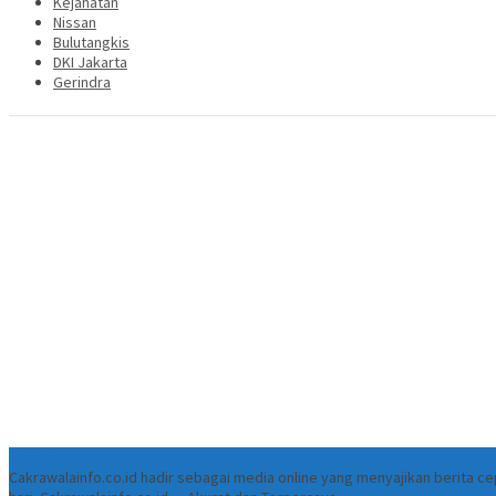
Kejahatan
Nissan
Bulutangkis
DKI Jakarta
Gerindra
Tentang
Cakrawalainfo.co.id hadir sebagai media online yang menyajikan berita 