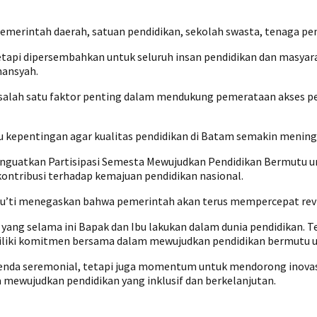
pemerintah daerah, satuan pendidikan, sekolah swasta, tenaga pe
etapi dipersembahkan untuk seluruh insan pendidikan dan masya
mansyah.
 salah satu faktor penting dalam mendukung pemerataan akses 
u kepentingan agar kualitas pendidikan di Batam semakin meni
guatkan Partisipasi Semesta Mewujudkan Pendidikan Bermutu un
ontribusi terhadap kemajuan pendidikan nasional.
’ti menegaskan bahwa pemerintah akan terus mempercepat revitali
as yang selama ini Bapak dan Ibu lakukan dalam dunia pendidikan. 
iki komitmen bersama dalam mewujudkan pendidikan bermutu un
enda seremonial, tetapi juga momentum untuk mendorong inovas
 mewujudkan pendidikan yang inklusif dan berkelanjutan.