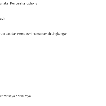
jahatan Pencuri handphone
utih
gasi Cerdas dan Pembasmi Hama Ramah Lingkungan
entar saya berikutnya.