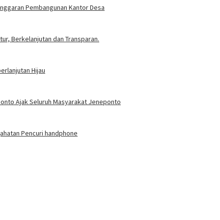
t Anggaran Pembangunan Kantor Desa
ur, Berkelanjutan dan Transparan.
rlanjutan Hijau
eponto Ajak Seluruh Masyarakat Jeneponto
jahatan Pencuri handphone