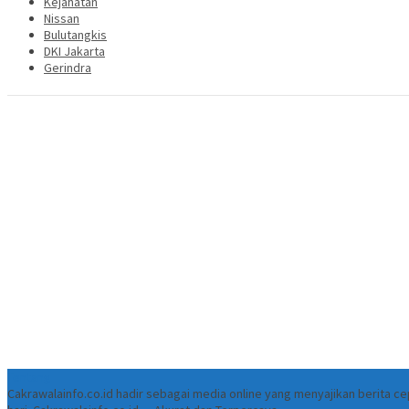
Kejahatan
Nissan
Bulutangkis
DKI Jakarta
Gerindra
Tentang
Cakrawalainfo.co.id hadir sebagai media online yang menyajikan berita 