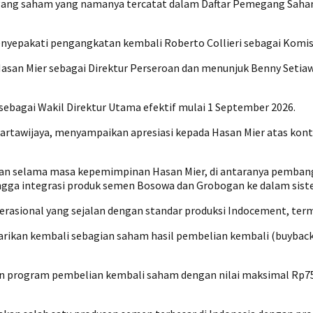
ang saham yang namanya tercatat dalam Daftar Pemegang Saham P
nyepakati pengangkatan kembali Roberto Collieri sebagai Komi
 Hasan Mier sebagai Direktur Perseroan dan menunjuk Benny Seti
ebagai Wakil Direktur Utama efektif mulai 1 September 2026.
artawijaya, menyampaikan apresiasi kepada Hasan Mier atas kont
an selama masa kepemimpinan Hasan Mier, di antaranya pembangu
ingga integrasi produk semen Bosowa dan Grobogan ke dalam sis
erasional yang sejalan dengan standar produksi Indocement, te
rikan kembali sebagian saham hasil pembelian kembali (buybac
 program pembelian kembali saham dengan nilai maksimal Rp750 m