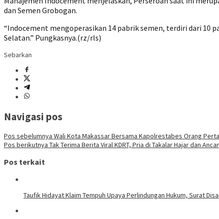
Manajemen Indocement menjelaskan, Perseroan saat ini merupa
dan Semen Grobogan.
“Indocement mengoperasikan 14 pabrik semen, terdiri dari 10 pa
Selatan.” Pungkasnya.(rz/rls)
Sebarkan
Navigasi pos
Pos sebelumnya
Wali Kota Makassar Bersama Kapolrestabes Orang Perta
Pos berikutnya
Tak Terima Berita Viral KDRT, Pria di Takalar Hajar dan Anc
Pos terkait
Taufik Hidayat Klaim Tempuh Upaya Perlindungan Hukum, Surat Dis