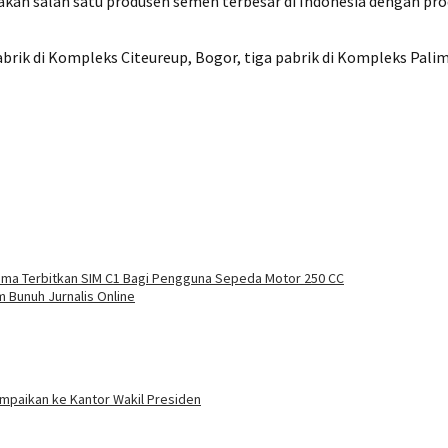
kan salah satu produsen semen terbesar di Indonesia dengan pr
brik di Kompleks Citeureup, Bogor, tiga pabrik di Kompleks Palim
ma Terbitkan SIM C1 Bagi Pengguna Sepeda Motor 250 CC
am Bunuh Jurnalis Online
ampaikan ke Kantor Wakil Presiden