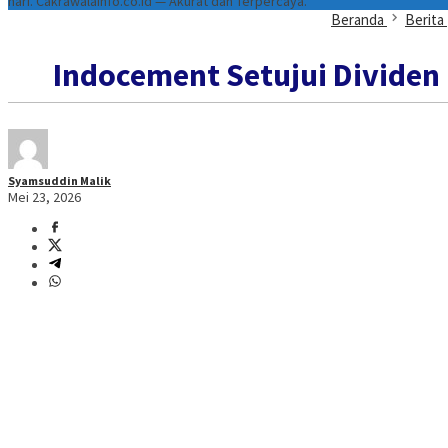
hari. Cakrawalainfo.co.id — Akurat dan Terpercaya.
Beranda
Berita
Indocement Setujui Dividen
Syamsuddin Malik
Mei 23, 2026