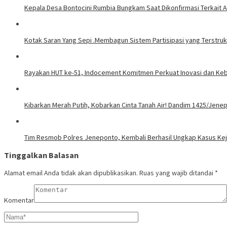
Kepala Desa Bontocini Rumbia Bungkam Saat Dikonfirmasi Terkai
Kotak Saran Yang Sepi .Membagun Sistem Partisipasi yang Terstrukt
Rayakan HUT ke-51, Indocement Komitmen Perkuat Inovasi dan Kebe
Kibarkan Merah Putih, Kobarkan Cinta Tanah Air! Dandim 1425/Jen
Tim Resmob Polres Jeneponto, Kembali Berhasil Ungkap Kasus Ke
Tinggalkan Balasan
Alamat email Anda tidak akan dipublikasikan.
Ruas yang wajib ditandai
*
Komentar