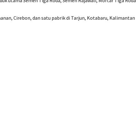
oduk utama Semen Tiga Roda, Semen Rajawali, Mortar Tiga Roda
anan, Cirebon, dan satu pabrik di Tarjun, Kotabaru, Kalimantan