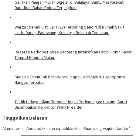
Gerakan Pangan Murah Digelar di Bulujaya, Bantu Masyarakat
Dapatkan Bahan Pokok Terjangkau
Warga : Nenek Sitti Jara (28) Terbaring Sendiri di Rumah Sakit
Lanto Daeng Pasewang, Keluarga Belum di Temukan
Reserse Narkoba Polres Bantaeng Intensifkan Patroli Rutin Sasar
Tempat Hiburan Malam
Sudah 5 Tahun Tak Beroperasi, Kapal Latih SMKN 3 Jeneponto
Hangus Terbakar
Taufik Hidayat Klaim Tempuh Upaya Perlindungan Hukum, Surat
Disampaikan ke Kantor Wakil Presiden
Tinggalkan Balasan
Alamat email Anda tidak akan dipublikasikan.
Ruas yang wajib ditandai
*