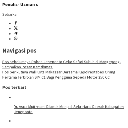
Penulis- Usman s
Sebarkan
Navigasi pos
Pos sebelumnya
Polres Jeneponto Gelar Safari Subuh di Mangepong,
Sampaikan Pesan Kamtibmas ‎
Pos berikutnya
Wali Kota Makassar Bersama Kapolrestabes Orang
Pertama Terbitkan SIM C1 Bagi Pengguna Sepeda Motor 250 CC
Pos terkait
Dr. Aspa Muji resmi Dilantik Menjadi Sekretaris Daerah Kabupaten
Jeneponto