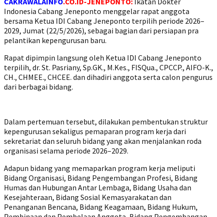
CAKRAWALAINFO
.CO.ID-JENEPONTO:
Ikatan Dokter
Indonesia Cabang Jeneponto menggelar rapat anggota
bersama Ketua IDI Cabang Jeneponto terpilih periode 2026–
2029, Jumat (22/5/2026), sebagai bagian dari persiapan pra
pelantikan kepengurusan baru.
Rapat dipimpin langsung oleh Ketua IDI Cabang Jeneponto
terpilih, dr. St. Pasriany, Sp.GK., M.Kes., FISQua., CPCCP., AIFO-K.,
CH., CHMEE., CHCEE. dan dihadiri anggota serta calon pengurus
dari berbagai bidang.
Dalam pertemuan tersebut, dilakukan pembentukan struktur
kepengurusan sekaligus pemaparan program kerja dari
sekretariat dan seluruh bidang yang akan menjalankan roda
organisasi selama periode 2026–2029.
Adapun bidang yang memaparkan program kerja meliputi
Bidang Organisasi, Bidang Pengembangan Profesi, Bidang
Humas dan Hubungan Antar Lembaga, Bidang Usaha dan
Kesejahteraan, Bidang Sosial Kemasyarakatan dan
Penanganan Bencana, Bidang Keagamaan, Bidang Hukum,
Pembinaan dan Pembelaan Anggota, Bidang Pengembangan