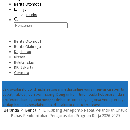
Berita Otomotif
Lainnya
Indeks
Berita Otomotif
Berita Olahraga
Kejahatan
Nissan
Bulutangkis
DKI Jakarta
Gerindra
Tentang
Cakrawalainfo.co.id hadir sebagai media online yang menyajikan berita
cepat, faktual, dan berimbang. Dengan komitmen pada kebenaran dan
profesionalisme, kami menghadirkan informasi yang bisa Anda percaya
setiap hari. Cakrawalainfo.co.id — Akurat dan Terpercaya.
Beranda
Berita
IDI Cabang Jeneponto Rapat Pelantikan Untuk
Bahas Pembentukan Pengurus dan Program Kerja 2026-2029