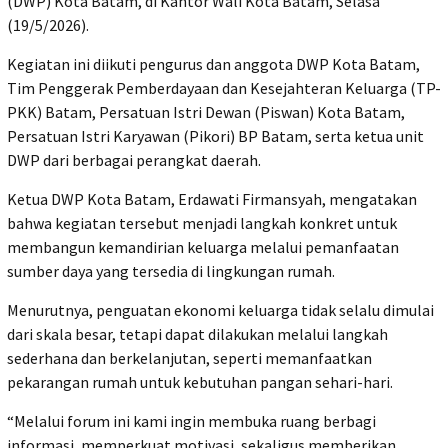
(DWP) Kota Batam, di Kantor Wali Kota Batam, Selasa
(19/5/2026).
Kegiatan ini diikuti pengurus dan anggota DWP Kota Batam,
Tim Penggerak Pemberdayaan dan Kesejahteran Keluarga (TP-
PKK) Batam, Persatuan Istri Dewan (Piswan) Kota Batam,
Persatuan Istri Karyawan (Pikori) BP Batam, serta ketua unit
DWP dari berbagai perangkat daerah.
Ketua DWP Kota Batam, Erdawati Firmansyah, mengatakan
bahwa kegiatan tersebut menjadi langkah konkret untuk
membangun kemandirian keluarga melalui pemanfaatan
sumber daya yang tersedia di lingkungan rumah.
Menurutnya, penguatan ekonomi keluarga tidak selalu dimulai
dari skala besar, tetapi dapat dilakukan melalui langkah
sederhana dan berkelanjutan, seperti memanfaatkan
pekarangan rumah untuk kebutuhan pangan sehari-hari.
“Melalui forum ini kami ingin membuka ruang berbagi
informasi, memperkuat motivasi, sekaligus memberikan