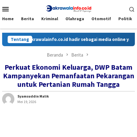
Loncat
Menu
ke
Mobile
konten
Home
Berita
Kriminal
Olahraga
Otomotif
Politik
Cakrawalainfo.co.id hadir sebagai media online yang menyaji
Tentang
Beranda
Berita
Perkuat Ekonomi Keluarga, DWP Batam
Kampanyekan Pemanfaatan Pekarangan
untuk Pertanian Rumah Tangga
Syamsuddin Malik
Mei 19, 2026