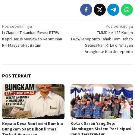
Navigasi
Pos sebelumnya
Pos berikutnya
Li Claudia Tekankan Revisi RTRW
TMMD ke-128 Kodim
pos
Kepri Harus Menjawab Kebutuhan
1425/Jeneponto Tahab Demi Tahab
Riil Masyarakat Batam
Selesaikan RTLH di Wilayah
Arungkeke Kab Jeneponto
POS TERKAIT
Kotak Saran Yang Sepi
Kepala Desa Bontocini Rumbia
.Membagun Sistem Partisipasi
Bungkam Saat Dikonfirmasi
yang Terstruktur,
Terkait Anggaran