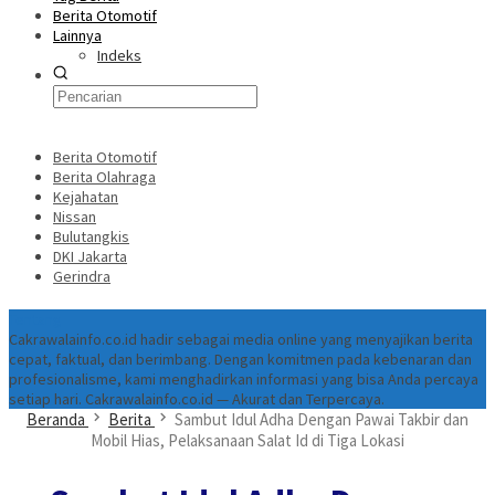
Berita Otomotif
Lainnya
Indeks
Berita Otomotif
Berita Olahraga
Kejahatan
Nissan
Bulutangkis
DKI Jakarta
Gerindra
Tentang
Cakrawalainfo.co.id hadir sebagai media online yang menyajikan berita
cepat, faktual, dan berimbang. Dengan komitmen pada kebenaran dan
profesionalisme, kami menghadirkan informasi yang bisa Anda percaya
setiap hari. Cakrawalainfo.co.id — Akurat dan Terpercaya.
Beranda
Berita
Sambut Idul Adha Dengan Pawai Takbir dan
Mobil Hias, Pelaksanaan Salat Id di Tiga Lokasi