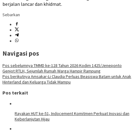
berjalan lancar dan khidmat.
Sebarkan
Navigasi pos
Pos sebelumnya
TMMD ke-128 Tahun 2026 Kodim 1425/Jeneponto
Genjot RTLH, Sejumlah Rumah Warga Hampir Rampung
Pos berikutnya
Amsakar-Li Claudia Perluas Beasiswa Batam untuk Anak
Hinterland dan Keluarga Tidak Mampu
Pos terkait
Rayakan HUT ke-51, Indocement Komitmen Perkuat Inovasi dan
Keberlanjutan Hijau