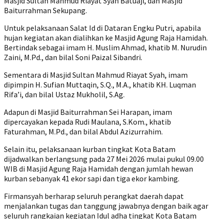
Masjid Sultan Mahmud Riayat Syah Batuaji, dan Masjid
Baiturrahman Sekupang.
Untuk pelaksanaan Salat Id di Dataran Engku Putri, apabila
hujan kegiatan akan dialihkan ke Masjid Agung Raja Hamidah.
Bertindak sebagai imam H. Muslim Ahmad, khatib M. Nurudin
Zaini, M.Pd., dan bilal Soni Paizal Sibandri.
Sementara di Masjid Sultan Mahmud Riayat Syah, imam
dipimpin H. Sufian Muttaqin, S.Q., M.A., khatib KH. Luqman
Rifa’i, dan bilal Ustaz Mukholil, S.Ag.
Adapun di Masjid Baiturrahman Sei Harapan, imam
dipercayakan kepada Rudi Maulana, S.Kom., khatib
Faturahman, M.Pd., dan bilal Abdul Azizurrahim.
Selain itu, pelaksanaan kurban tingkat Kota Batam
dijadwalkan berlangsung pada 27 Mei 2026 mulai pukul 09.00
WIB di Masjid Agung Raja Hamidah dengan jumlah hewan
kurban sebanyak 41 ekor sapi dan tiga ekor kambing.
Firmansyah berharap seluruh perangkat daerah dapat
menjalankan tugas dan tanggung jawabnya dengan baik agar
seluruh rangkaian kegiatan Idul adha tingkat Kota Batam