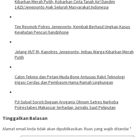
Kibarkan Merah Putih, Kobarkan Cinta Tanah Air! Dandim
1425/Jeneponto Ajak Seluruh Masyarakat Indonesia
Tim Resmob Polres Jeneponto, Kembali Berhasil Ungkap Kasus
Kejahatan Pencuri handphone
Jelang HUT RI, Kapolres Jeneponto, Imbau Warga Kibarkan Merah
Putih
Calon Teknisi dan Petani Muda Bone Antusias Rakit Teknologi
Irigasi Cerdas dan Pembasmi Hama Ramah Lingkungan
PJI Sulsel Soroti Dugaan Arogansi Oknum Satres Narkoba
Polrestabes Makassar terhadap Jurnalis Saat Peliputan
Tinggalkan Balasan
Alamat email Anda tidak akan dipublikasikan.
Ruas yang wajib ditandai
*