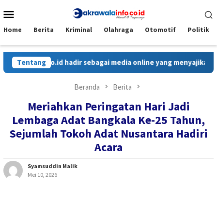
Loncat
Menu
ke
Mobile
konten
Home
Berita
Kriminal
Olahraga
Otomotif
Politik
ainfo.co.id hadir sebagai media online yang menyajikan berita c
Tentang
Beranda
Berita
Meriahkan Peringatan Hari Jadi
Lembaga Adat Bangkala Ke-25 Tahun,
Sejumlah Tokoh Adat Nusantara Hadiri
Acara
Syamsuddin Malik
Mei 10, 2026