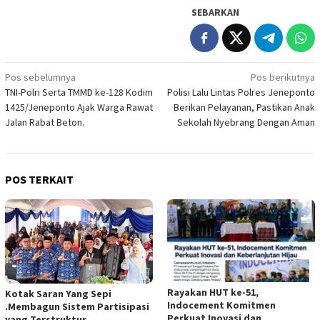
SEBARKAN
Navigasi
Pos sebelumnya
Pos berikutnya
TNI-Polri Serta TMMD ke-128 Kodim
Polisi Lalu Lintas Polres Jeneponto
pos
1425/Jeneponto Ajak Warga Rawat
Berikan Pelayanan, Pastikan Anak
Jalan Rabat Beton.
Sekolah Nyebrang Dengan Aman
POS TERKAIT
Rayakan HUT ke-51,
Kotak Saran Yang Sepi
Indocement Komitmen
.Membagun Sistem Partisipasi
Perkuat Inovasi dan
yang Terstruktur,