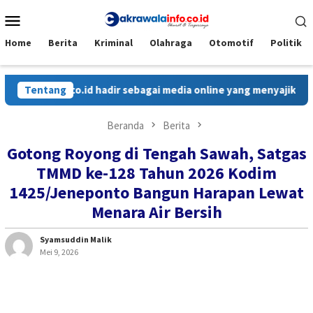
Loncat
Menu
ke
Mobile
konten
Home
Berita
Kriminal
Olahraga
Otomotif
Politik
nfo.co.id hadir sebagai media online yang menyajikan berita ce
Tentang
Beranda
Berita
Gotong Royong di Tengah Sawah, Satgas
TMMD ke-128 Tahun 2026 Kodim
1425/Jeneponto Bangun Harapan Lewat
Menara Air Bersih
Syamsuddin Malik
Mei 9, 2026