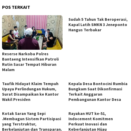
POS TERKAIT
Sudah 5 Tahun Tak Beroperasi,
Kapal Latih SMKN 3 Jeneponto
Hangus Terbakar
Reserse Narkoba Polres
Bantaeng Intensifkan Patroli
Rutin Sasar Tempat Hiburan
Malam
Taufik Hidayat Klaim Tempuh
Kepala Desa Bontocini Rumbia
Upaya Perlindungan Hukum,
Bungkam Saat Dikonfirmasi
Surat Disampaikan ke Kantor
Terkait Anggaran
Wakil Presiden
Pembangunan Kantor Desa
Kotak Saran Yang Sepi
Rayakan HUT ke-51,
.Membagun Sistem Partisipasi
Indocement Komitmen
yang Terstruktur,
Perkuat Inovasi dan
Berkelanjutan dan Transparan.
Keberlanjutan Hijau