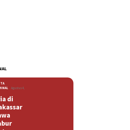
NAL
ITA
,
MINAL
Agustus 4,
ia di
akassar
awa
abur