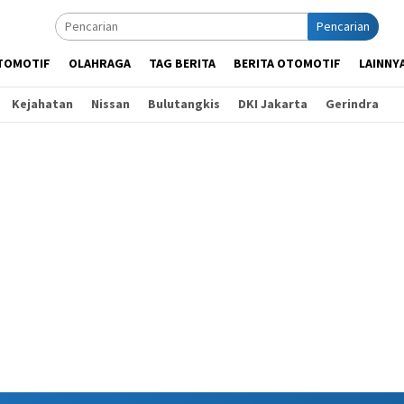
Pencarian
TOMOTIF
OLAHRAGA
TAG BERITA
BERITA OTOMOTIF
LAINNY
Kejahatan
Nissan
Bulutangkis
DKI Jakarta
Gerindra