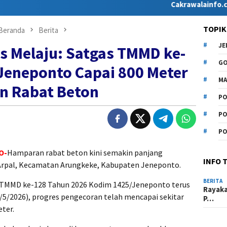
Cakrawalainfo.co.id hadi
TOPIK
Beranda
Berita
J
s Melaju: Satgas TMMD ke-
G
Jeneponto Capai 800 Meter
MA
n Rabat Beton
PO
PO
PO
O-
Hamparan rabat beton kini semakin panjang
INFO 
rpal, Kecamatan Arungkeke, Kabupaten Jeneponto.
BERITA
TMMD ke-128 Tahun 2026 Kodim 1425/Jeneponto terus
Rayak
/5/2026), progres pengecoran telah mencapai sekitar
P…
eter.