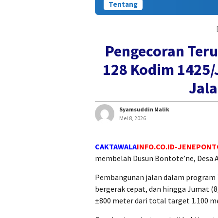
Tentang
Pengecoran Teru
128 Kodim 1425/
Jala
Syamsuddin Malik
Mei 8, 2026
CAKTAWALA
INFO.CO.ID-JENEPONT
membelah Dusun Bontote’ne, Desa A
Pembangunan jalan dalam program 
bergerak cepat, dan hingga Jumat (8
±800 meter dari total target 1.100 m