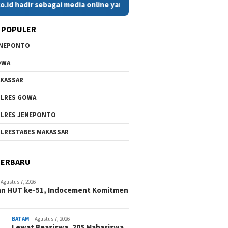
r sebagai media online yang menyajikan berita cepat, faktual, 
 POPULER
ENEPONTO
OWA
KASSAR
LRES GOWA
LRES JENEPONTO
LRESTABES MAKASSAR
TERBARU
Agustus 7, 2026
an HUT ke-51, Indocement Komitmen
BATAM
Agustus 7, 2026
Lewat Beasiswa, 205 Mahasiswa