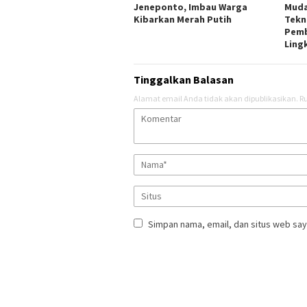
Jeneponto, Imbau Warga
Muda
Kibarkan Merah Putih
Tekn
Pem
Ling
Tinggalkan Balasan
Alamat email Anda tidak akan dipublikasikan.
Ru
Simpan nama, email, dan situs web say