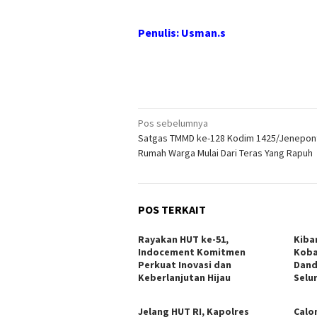
Penulis: Usman.s
Navigasi
Pos sebelumnya
Satgas TMMD ke-128 Kodim 1425/Jenepon
pos
Rumah Warga Mulai Dari Teras Yang Rapuh
POS TERKAIT
Rayakan HUT ke-51,
Kiba
Indocement Komitmen
Koba
Perkuat Inovasi dan
Dand
Keberlanjutan Hijau
Selu
Jelang HUT RI, Kapolres
Calo