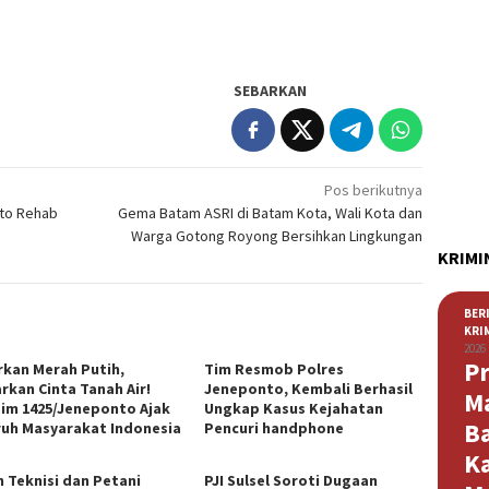
SEBARKAN
Pos berikutnya
to Rehab
Gema Batam ASRI di Batam Kota, Wali Kota dan
Warga Gotong Royong Bersihkan Lingkungan
KRIMI
BER
KRI
2026
Pr
rkan Merah Putih,
Tim Resmob Polres
rkan Cinta Tanah Air!
Jeneponto, Kembali Berhasil
M
im 1425/Jeneponto Ajak
Ungkap Kasus Kejahatan
B
ruh Masyarakat Indonesia
Pencuri handphone
K
n Teknisi dan Petani
PJI Sulsel Soroti Dugaan