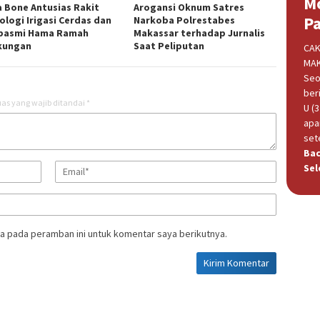
M
 Bone Antusias Rakit
Arogansi Oknum Satres
P
ologi Irigasi Cerdas dan
Narkoba Polrestabes
basmi Hama Ramah
Makassar terhadap Jurnalis
kungan
Saat Peliputan
CAK
MAK
Seo
beri
as yang wajib ditandai
*
U (
apa
set
Ba
Sel
a pada peramban ini untuk komentar saya berikutnya.