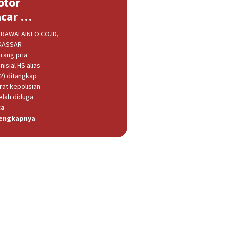
otor
acar …
RAWALAINFO.CO.ID,
ASSAR--
rang pria
nisial HS alias
32) ditangkap
rat kepolisian
elah diduga
ca
engkapnya